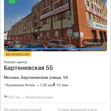
8.2
Еще фото
БЕЗ КОМИССИИ
Бизнес-центр
Бартеневская 55
Москва, Бартеневская улица, 55
Бунинская Аллея → 1.26 км
~
13 мин
2.97 км → Изюмская улица
История предложений
Ставка арендной платы