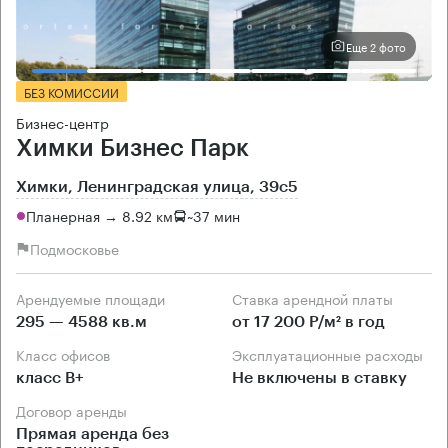
Еще 2 фото
БЕЗ КОМИССИИ
Бизнес-центр
Химки Бизнес Парк
Химки, Ленинградская улица, 39с5
Планерная → 8.92 км
~
37 мин
Подмосковье
Арендуемые площади
Ставка арендной платы
295 — 4588 кв.м
от 17 200 Р/м² в год
Класс офисов
Эксплуатационные расходы
класс B+
Не включены в ставку
Договор аренды
Прямая аренда без