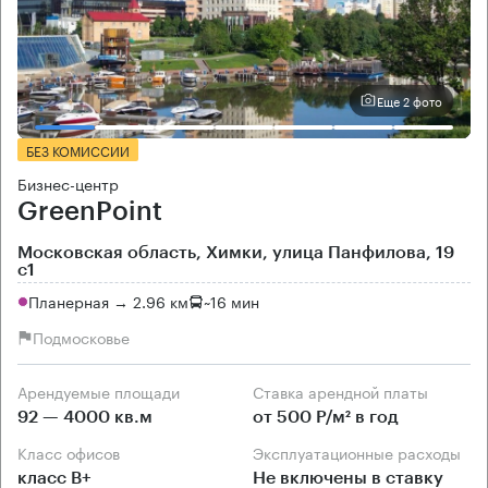
Еще 2 фото
БЕЗ КОМИССИИ
Бизнес-центр
GreenPoint
Московская область, Химки, улица Панфилова, 19
с1
Планерная → 2.96 км
~
16 мин
Подмосковье
Арендуемые площади
Ставка арендной платы
92 — 4000 кв.м
от 500 Р/м² в год
Класс офисов
Эксплуатационные расходы
класс B+
Не включены в ставку