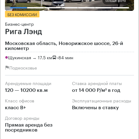
Еще фото
БЕЗ КОМИССИИ
Бизнес-центр
Рига Лэнд
Московская область, Новорижское шоссе, 26-й
километр
Щукинская → 17.5 км
~
84 мин
Подмосковье
Арендуемые площади
Ставка арендной платы
120 — 10200 кв.м
от 14 000 Р/м² в год
Класс офисов
Эксплуатационные расходы
класс B+
Включены в ставку
Договор аренды
Прямая аренда без
посредников