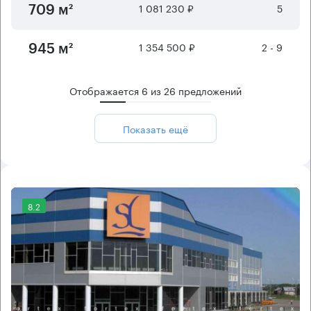
1 081 230 ₽
5
709 м²
1 354 500 ₽
2 - 9
945 м²
Отображается
6
из
26
предложений
Показать ещё
8.2