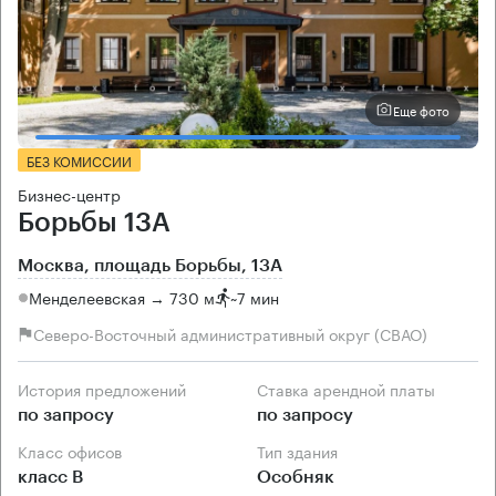
Еще фото
БЕЗ КОМИССИИ
Бизнес-центр
Борьбы 13А
Москва, площадь Борьбы, 13А
Менделеевская → 730 м
~
7 мин
Северо-Восточный административный округ (СВАО)
История предложений
Ставка арендной платы
по запросу
по запросу
Класс офисов
Тип здания
класс B
Особняк