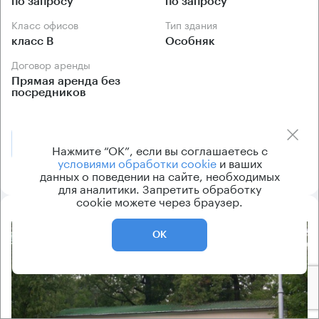
по запросу
по запросу
Класс офисов
Тип здания
класс B
Особняк
Договор аренды
Прямая аренда без
посредников
Позвонить
Получить презентацию
Нажмите “ОК”, если вы соглашаетесь с
условиями обработки cookie
и ваших
данных о поведении на сайте, необходимых
для аналитики. Запретить обработку
cookie можете через браузер.
8.2
ОК