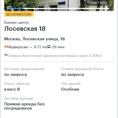
Еще 1 фото
БЕЗ КОМИССИИ
Бизнес-центр
Лосевская 18
Москва, Лосевская улица, 18
Медведково → 6.72 км
~
29 мин
Северо-Восточный административный округ (СВАО)
История предложений
Ставка арендной платы
по запросу
по запросу
Класс офисов
Тип здания
класс B
Особняк
Договор аренды
Прямая аренда без
посредников