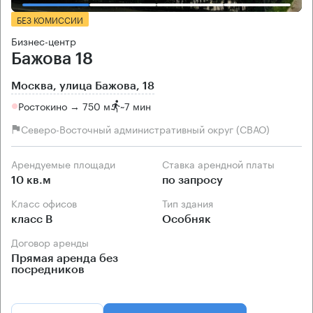
БЕЗ КОМИССИИ
Бизнес-центр
Бажова 18
Москва, улица Бажова, 18
Ростокино → 750 м
~
7 мин
Северо-Восточный административный округ (СВАО)
Арендуемые площади
Ставка арендной платы
10 кв.м
по запросу
Класс офисов
Тип здания
класс B
Особняк
Договор аренды
Прямая аренда без
посредников