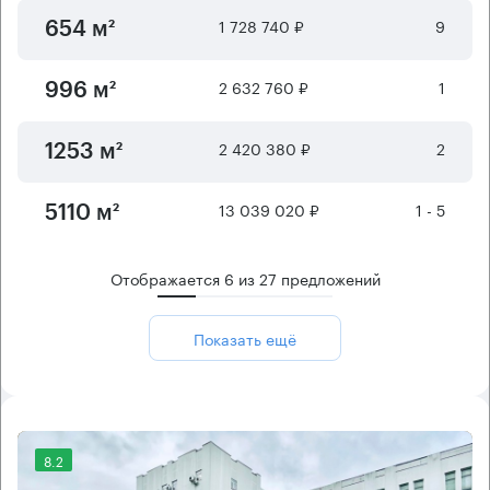
1 728 740 ₽
9
654 м²
2 632 760 ₽
1
996 м²
2 420 380 ₽
2
1253 м²
13 039 020 ₽
1 - 5
5110 м²
Отображается
6
из
27
предложений
Показать ещё
8.2