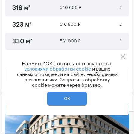
540 600 ₽
2
318 м²
516 800 ₽
2
323 м²
561 000 ₽
1
330 м²
548 800 ₽
1
392 м²
Нажмите “ОК”, если вы соглашаетесь с
условиями обработки cookie
и ваших
данных о поведении на сайте, необходимых
1 033 600 ₽
2
646 м²
для аналитики. Запретить обработку
cookie можете через браузер.
ОК
8.2