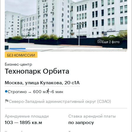
Еще 2 фото
БЕЗ КОМИССИИ
Бизнес-центр
Технопарк Орбита
Москва, улица Кулакова, 20 с1А
Строгино → 600 м
~
6 мин
Северо-Западный административный округ (СЗАО)
Арендуемые площади
Ставка арендной платы
103 — 1895 кв.м
по запросу
Класс офисов
Тип здания