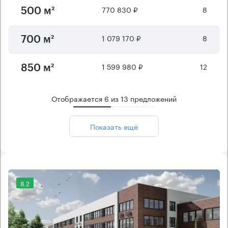
770 830 ₽
8
500 м²
1 079 170 ₽
8
700 м²
1 599 980 ₽
12
850 м²
Отображается
6
из
13
предложений
Показать ещё
8.2