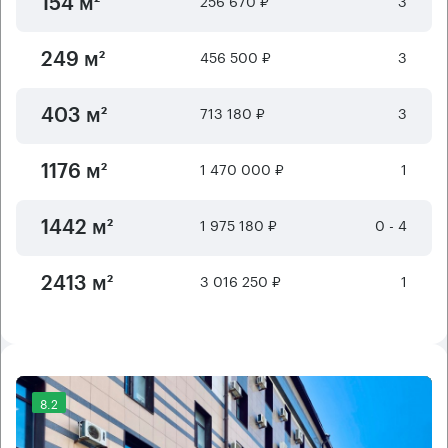
154 м²
456 500 ₽
3
249 м²
713 180 ₽
3
403 м²
1 470 000 ₽
1
1176 м²
1 975 180 ₽
0 - 4
1442 м²
3 016 250 ₽
1
2413 м²
8.2