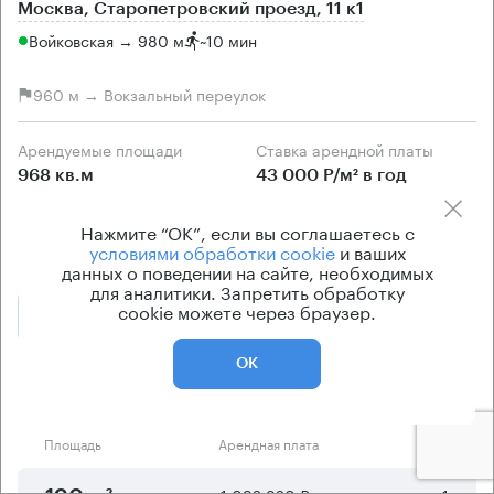
Москва, Старопетровский проезд, 11 к1
Войковская → 980 м
~
10 мин
960 м → Вокзальный переулок
Арендуемые площади
Ставка арендной платы
968 кв.м
43 000 Р/м² в год
Класс офисов
Эксплуатационные расходы
Нажмите “ОК”, если вы соглашаетесь с
B+
Включены в ставку
условиями обработки cookie
и ваших
данных о поведении на сайте, необходимых
для аналитики. Запретить обработку
cookie можете через браузер.
Позвонить
Получить презентацию
ОК
Предложения по аренде в этом здании:
Площадь
Арендная плата
Этаж
1 092 820 ₽
1