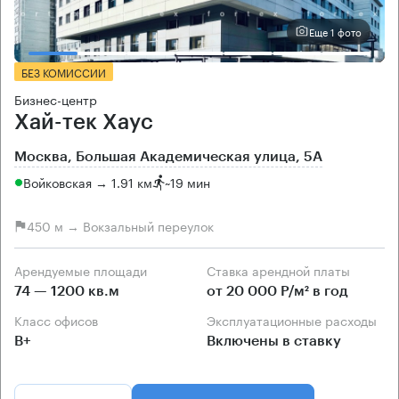
Еще 1 фото
БЕЗ КОМИССИИ
Бизнес-центр
Хай-тек Хаус
Москва, Большая Академическая улица, 5А
Войковская → 1.91 км
~
19 мин
450 м → Вокзальный переулок
Арендуемые площади
Ставка арендной платы
74 — 1200 кв.м
от 20 000 Р/м² в год
Класс офисов
Эксплуатационные расходы
B+
Включены в ставку