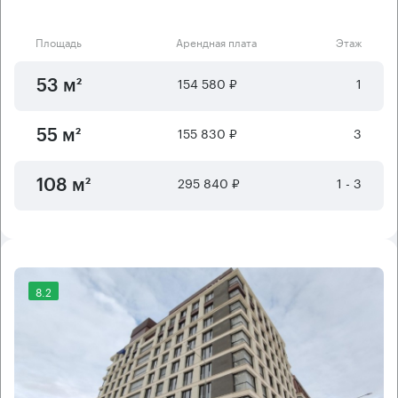
Площадь
Арендная плата
Этаж
154 580 ₽
1
53 м²
155 830 ₽
3
55 м²
295 840 ₽
1 - 3
108 м²
8.2