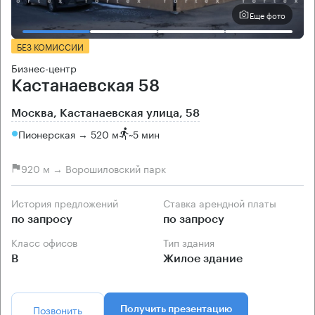
Еще фото
БЕЗ КОМИССИИ
Бизнес-центр
Кастанаевская 58
Москва, Кастанаевская улица, 58
Пионерская → 520 м
~
5 мин
920 м → Ворошиловский парк
История предложений
Ставка арендной платы
по запросу
по запросу
Класс офисов
Тип здания
B
Жилое здание
Позвонить
Получить презентацию