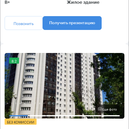
B+
Жилое здание
Позвонить
Получить презентацию
8.2
Еще фото
БЕЗ КОМИССИИ