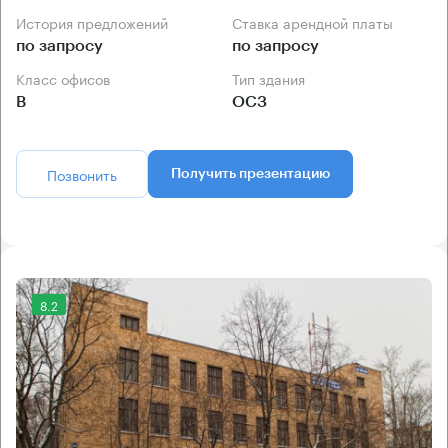
История предложений
Ставка арендной платы
по запросу
по запросу
Класс офисов
Тип здания
B
ОСЗ
Позвонить
Получить презентацию
8.2