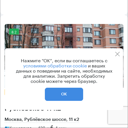
8.2
Нажмите “ОК”, если вы соглашаетесь с
условиями обработки cookie
и ваших
данных о поведении на сайте, необходимых
для аналитики. Запретить обработку
Еще фото
cookie можете через браузер.
БЕЗ КОМИССИИ
ОК
Бизнес-центр
Рублёвское 11 к2
Москва, Рублёвское шоссе, 11 к2
Кунцевская → 420 м
~
4 мин