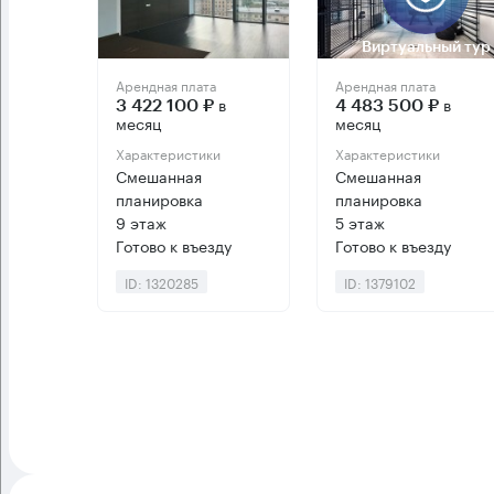
Виртуальный тур
Арендная плата
Арендная плата
в
в
3 422 100 ₽
4 483 500 ₽
месяц
месяц
Характеристики
Характеристики
Смешанная
Смешанная
планировка
планировка
9 этаж
5 этаж
Готово к въезду
Готово к въезду
ID: 1320285
ID: 1379102