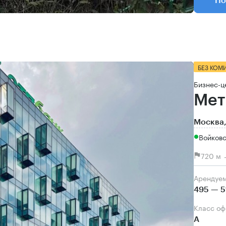
По
БЕЗ КОМ
Бизнес-ц
Мет
Москва,
Войков
720 м 
Арендуе
495 — 5
Класс о
А