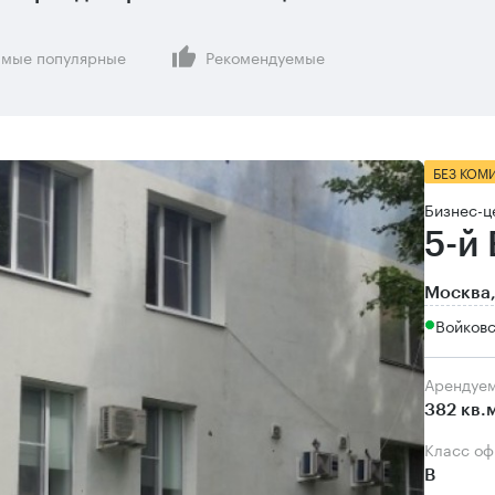
мые популярные
Рекомендуемые
БЕЗ КОМ
Бизнес-ц
5-й
Москва,
Войков
Арендуе
382 кв.
Класс о
B