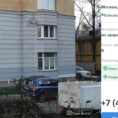
Москва,
Войков
История
по запр
Класс о
B
Преимущ
Класс
Конди
+7 
Еще фото