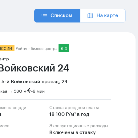
Списком
На карте
ИССИИ
Рейтинг бизнес-центра
6.3
ентр
 Войковский 24
 5-й Войковский проезд, 24
ская → 580 м
~
6 мин
мые площади
Ставка арендной платы
м
18 100 Р/м² в год
фисов
Эксплуатационные расходы
Включены в ставку