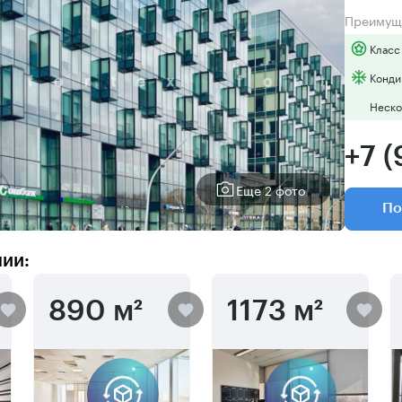
Преимущ
Класс
Конди
Неско
+7 
Еще 2 фото
По
нии:
890 м²
1173 м²