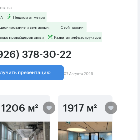
ества
 А
Пешком от метро
ционирование и вентиляция
Свой паркинг
лько провайдеров связи
Развитая инфраструктура
(926) 378-30-22
07 Августа 2026
лучить презентацию
1206 м²
1917 м²