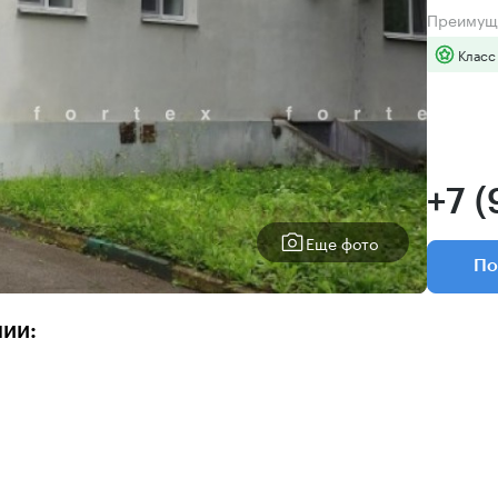
Преимущ
Класс
+7 
Еще фото
По
нии: