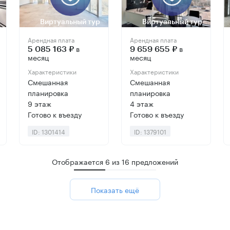
Виртуальный тур
Виртуальный тур
Арендная плата
Арендная плата
в
в
5 085 163 ₽
9 659 655 ₽
месяц
месяц
Характеристики
Характеристики
Смешанная
Смешанная
планировка
планировка
9 этаж
4 этаж
Готово к въезду
Готово к въезду
ID: 1301414
ID: 1379101
Отображается
6
из
16
предложений
Показать ещё