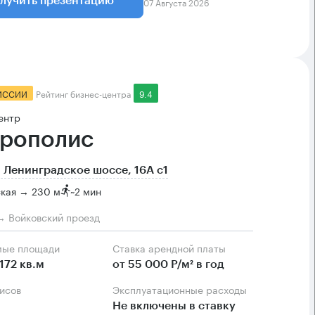
07 Августа 2026
лучить презентацию
ИССИИ
Рейтинг бизнес-центра
9.4
ентр
рополис
 Ленинградское шоссе, 16А с1
ская → 230 м
~
2 мин
→ Войковский проезд
мые площади
Ставка арендной платы
172 кв.м
от 55 000 Р/м² в год
фисов
Эксплуатационные расходы
Не включены в ставку