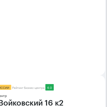
ИССИИ
Рейтинг бизнес-центра
6.0
ентр
 Войковский 16 к2