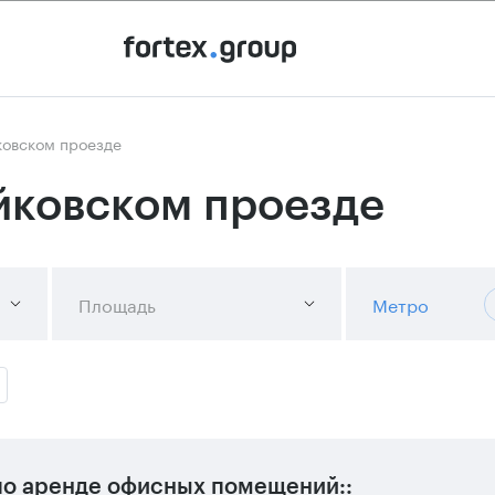
ковском проезде
йковском проезде
Площадь
Метро
о аренде офисных помещений::