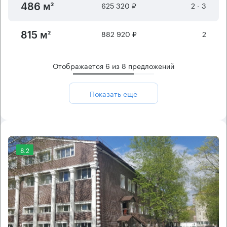
625 320 ₽
2 - 3
486 м²
882 920 ₽
2
815 м²
Отображается
6
из
8
предложений
Показать ещё
8.2