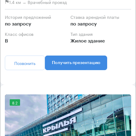
1.4 км → Врачебный проезд
История предложений
Ставка арендной платы
по запросу
по запросу
Класс офисов
Тип здания
B
Жилое здание
Позвонить
Получить презентацию
8.2