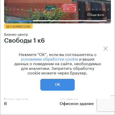
Еще фото
БЕЗ КОМИССИИ
Бизнес-центр
Свободы 1 к6
Москва, улица Свободы, 1 к6
Нажмите “ОК”, если вы соглашаетесь с
Тушинская → 1.26 км
~
13 мин
условиями обработки cookie
и ваших
данных о поведении на сайте, необходимых
для аналитики. Запретить обработку
1.22 км → Врачебный проезд
cookie можете через браузер.
История предложений
Ставка арендной платы
ОК
по запросу
по запросу
Класс офисов
Тип здания
B
Офисное здание