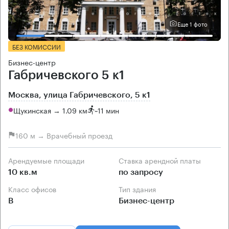
Еще 1 фото
БЕЗ КОМИССИИ
Бизнес-центр
Габричевского 5 к1
Москва, улица Габричевского, 5 к1
Щукинская → 1.09 км
~
11 мин
160 м → Врачебный проезд
Арендуемые площади
Ставка арендной платы
10 кв.м
по запросу
Класс офисов
Тип здания
B
Бизнес-центр