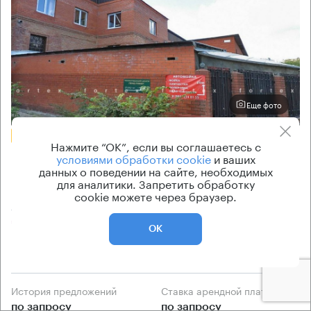
Еще фото
БЕЗ КОМИССИИ
Нажмите “ОК”, если вы соглашаетесь с
Бизнес-центр
условиями обработки cookie
и ваших
данных о поведении на сайте, необходимых
Свободы 1 к6
для аналитики. Запретить обработку
cookie можете через браузер.
Москва, улица Свободы, 1 к6
Тушинская → 1.26 км
~
13 мин
ОК
1.22 км → Врачебный проезд
История предложений
Ставка арендной платы
по запросу
по запросу