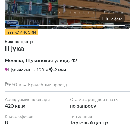
Еще фото
БЕЗ КОМИССИИ
Бизнес-центр
Щука
Москва, Щукинская улица, 42
Щукинская → 160 м
~
2 мин
650 м → Врачебный проезд
Арендуемые площади
Ставка арендной платы
420 кв.м
по запросу
Класс офисов
Тип здания
B
Торговый центр