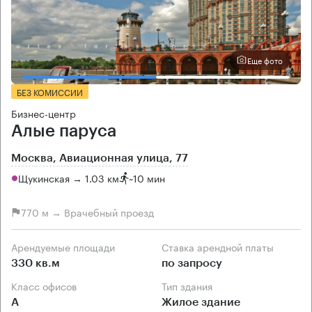
Еще фото
БЕЗ КОМИССИИ
Бизнес-центр
Алые паруса
Москва, Авиационная улица, 77
Щукинская → 1.03 км
~
10 мин
770 м → Врачебный проезд
Арендуемые площади
Ставка арендной платы
330 кв.м
по запросу
Класс офисов
Тип здания
А
Жилое здание