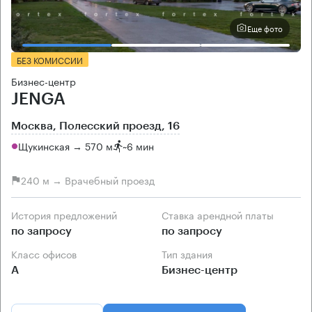
Еще фото
БЕЗ КОМИССИИ
Бизнес-центр
JENGA
Москва, Полесский проезд, 16
Щукинская → 570 м
~
6 мин
240 м → Врачебный проезд
История предложений
Ставка арендной платы
по запросу
по запросу
Класс офисов
Тип здания
А
Бизнес-центр