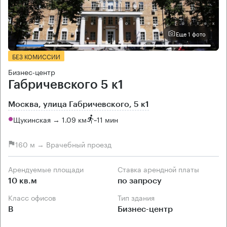
Еще 1 фото
БЕЗ КОМИССИИ
Бизнес-центр
Габричевского 5 к1
Москва, улица Габричевского, 5 к1
Щукинская → 1.09 км
~
11 мин
160 м → Врачебный проезд
Арендуемые площади
Ставка арендной платы
10 кв.м
по запросу
Класс офисов
Тип здания
B
Бизнес-центр