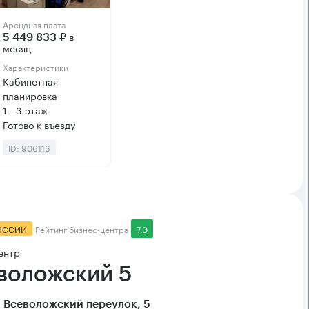
Арендная плата
в
5 449 833 ₽
месяц
Характеристики
Кабинетная
планировка
1 - 3 этаж
Готово к въезду
ID: 906116
ИССИИ
Рейтинг бизнес-центра
7.0
ентр
воложский 5
 Всеволожский переулок, 5