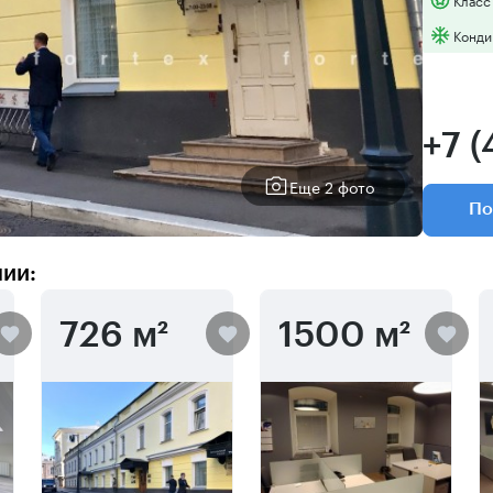
Конди
+7 
Еще 2 фото
По
нии:
726 м²
1500 м²