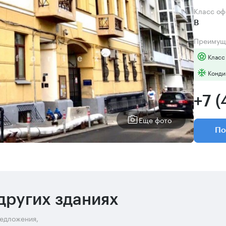
Класс о
B
Преимущ
Класс
Конди
+7 
Еще фото
По
других зданиях
редложения,