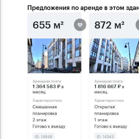
Предложения по аренде в этом зда
655 м²
872 м²
Арендная плата
Арендная плата
в
в
1 364 583 ₽
1 816 667 ₽
месяц
месяц
Характеристики
Характеристики
Смешанная
Открытая
планировка
планировка
2 этаж
1 этаж
Готово к въезду
Готово к въезду
ID: 14948
ID: 14343