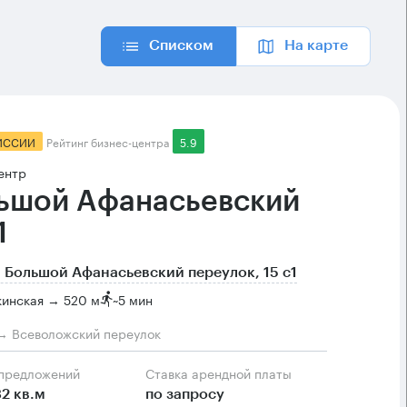
Списком
На карте
ИССИИ
Рейтинг бизнес-центра
5.9
ентр
ьшой Афанасьевский
1
 Большой Афанасьевский переулок, 15 с1
кинская → 520 м
~
5 мин
→ Всеволожский переулок
 предложений
Ставка арендной платы
32 кв.м
по запросу