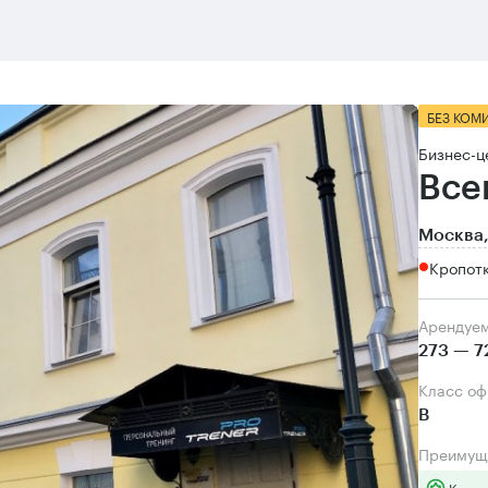
БЕЗ КОМ
Бизнес-ц
Все
Москва,
Кропот
Арендуе
273 — 7
Класс о
B
Преимущ
Класс