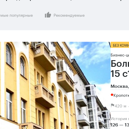
мые популярные
Рекомендуемые
БЕЗ КОМ
Бизнес-ц
Бол
15 с
Москва,
Кропот
420 м 
История
126 — 1