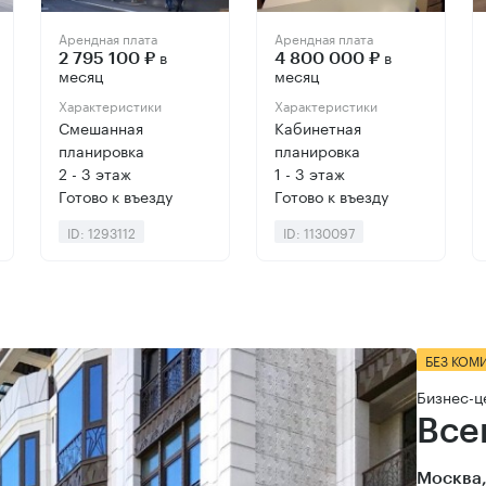
Арендная плата
Арендная плата
в
в
2 795 100 ₽
4 800 000 ₽
месяц
месяц
Характеристики
Характеристики
Смешанная
Кабинетная
планировка
планировка
2 - 3 этаж
1 - 3 этаж
Готово к въезду
Готово к въезду
ID: 1293112
ID: 1130097
БЕЗ КОМ
Бизнес-ц
Все
Москва,