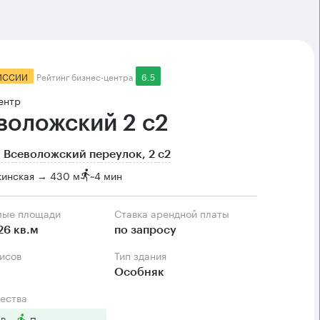
ИССИИ
Рейтинг бизнес-центра
6.5
ентр
воложский 2 с2
 Всеволожский переулок, 2 с2
кинская → 430 м
~
4 мин
мые площади
Ставка арендной платы
26 кв.м
по запросу
фисов
Тип здания
Особняк
ества
 B
Пешком от метро