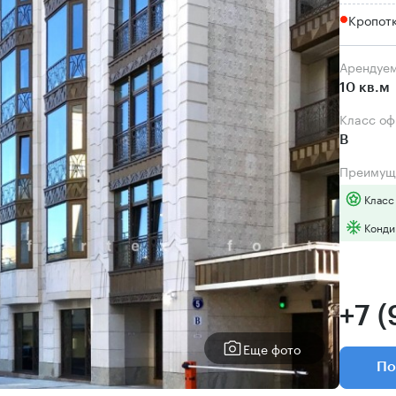
Кропот
Арендуе
10 кв.м
Класс о
B
Преимущ
Класс
Конди
+7 
Еще фото
По