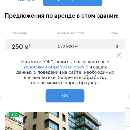
Предложения по аренде в этом здании:
Площадь
Арендная плата
Этаж
572 920 ₽
6
250 м²
Нажмите “ОК”, если вы соглашаетесь с
749 990 ₽
2
350 м²
условиями обработки cookie
и ваших
данных о поведении на сайте, необходимых
для аналитики. Запретить обработку
2 150 010 ₽
4
525 м²
cookie можете через браузер.
ОК
8.2