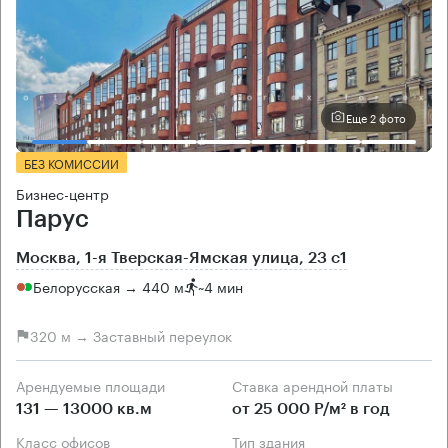
Еще 2 фото
БЕЗ КОМИССИИ
Бизнес-центр
Парус
Москва, 1-я Тверская-Ямская улица, 23 с1
Белорусская → 440 м
~
4 мин
320 м → Заставный переулок
Арендуемые площади
Ставка арендной платы
131 — 13000 кв.м
от 25 000 Р/м² в год
Класс офисов
Тип здания