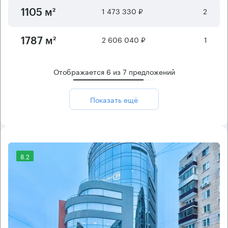
1 473 330 ₽
2
1105 м²
2 606 040 ₽
1
1787 м²
Отображается
6
из
7
предложений
Показать ещё
8.2