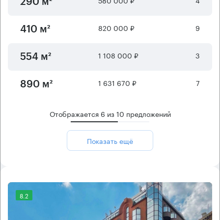
580 000 ₽
4
290 м²
820 000 ₽
9
410 м²
1 108 000 ₽
3
554 м²
1 631 670 ₽
7
890 м²
Отображается
6
из
10
предложений
Показать ещё
8.2