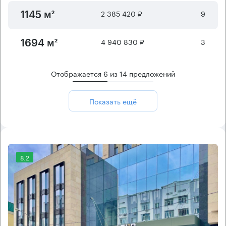
2 385 420 ₽
9
1145 м²
4 940 830 ₽
3
1694 м²
Отображается
6
из
14
предложений
Показать ещё
8.2