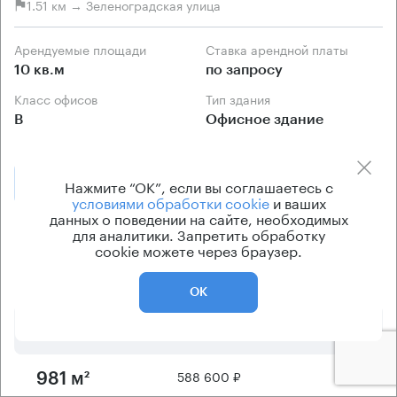
1.51 км → Зеленоградская улица
Арендуемые площади
Ставка арендной платы
10 кв.м
по запросу
Класс офисов
Тип здания
B
Офисное здание
Позвонить
Нажмите “ОК”, если вы соглашаетесь с
Получить презентацию
условиями обработки cookie
и ваших
данных о поведении на сайте, необходимых
для аналитики. Запретить обработку
Предложения по аренде в этом здании:
cookie можете через браузер.
Площадь
Арендная плата
Этаж
ОК
510 000 ₽
4
850 м²
588 600 ₽
3
981 м²