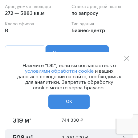
Арендуемые площади
Ставка арендной платы
272 — 5883 кв.м
по запросу
Класс офисов
Тип здания
B
Бизнес-центр
Позвонить
Получить презентацию
Нажмите “ОК”, если вы соглашаетесь с
условиями обработки cookie
и ваших
Предложения по аренде в этом здании:
данных о поведении на сайте, необходимых
для аналитики. Запретить обработку
cookie можете через браузер.
Площадь
Арендная плата
Этаж
2 000 020 ₽
5
ОК
272 м²
744 330 ₽
3
319 м²
3 700 020 ₽
5
508 м²