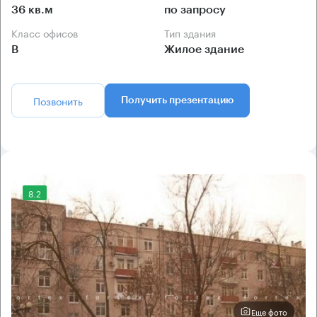
36 кв.м
по запросу
Класс офисов
Тип здания
B
Жилое здание
Позвонить
Получить презентацию
8.2
Еще фото