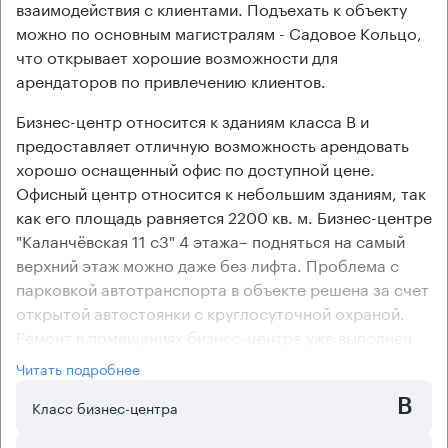
взаимодействия с клиентами. Подъехать к объекту
можно по основным магистралям - Садовое Кольцо,
что открывает хорошие возможности для
арендаторов по привлечению клиентов.
Бизнес-центр относится к зданиям класса В и
предоставляет отличную возможность арендовать
хорошо оснащенный офис по доступной цене.
Офисный центр относится к небольшим зданиям, так
как его площадь равняется 2200 кв. м. Бизнес-центре
"Каланчёвская 11 с3" 4 этажа– подняться на самый
верхний этаж можно даже без лифта. Проблема с
парковкой автотранспорта в объекте решена за счет
открытой автостоянки с круглосуточной охраной.
Ремонт в помещениях бизнес-центра уже выполнен
предыдущими арендаторами. Компаниям с
Читать подробнее
небольшой численностью сотрудников в каждом
B
отделе коридорно-кабинетная планировка офисов в
Класс бизнес-центра
офисном центре будет очень удобна.