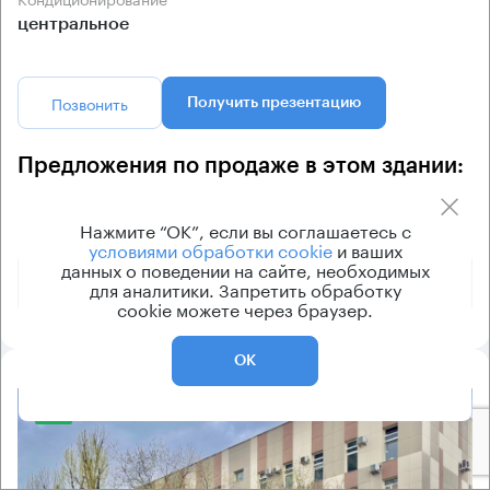
центральное
Позвонить
Получить презентацию
Предложения по продаже в этом здании:
Нажмите “ОК”, если вы соглашаетесь с
Площадь
Арендная плата
Этаж
условиями обработки cookie
и ваших
данных о поведении на сайте, необходимых
255 000 440 ₽
1 - 4
733 м²
для аналитики. Запретить обработку
cookie можете через браузер.
ОК
8.2