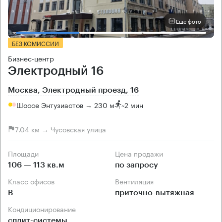
Еще фото
БЕЗ КОМИССИИ
Бизнес-центр
Электродный 16
Москва, Электродный проезд, 16
Шоссе Энтузиастов → 230 м
~
2 мин
7.04 км → Чусовская улица
Площади
Цена продажи
106 — 113 кв.м
по запросу
Класс офисов
Вентиляция
B
приточно-вытяжная
Кондиционирование
сплит-системы