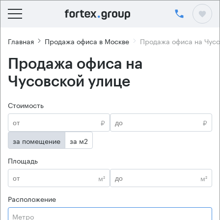
Главная
Продажа офиса в Москве
Продажа офиса на Чусо
Продажа офиса на
Чусовской улице
Стоимость
₽
₽
за помещение
за м2
Площадь
м²
м²
Расположение
Метро