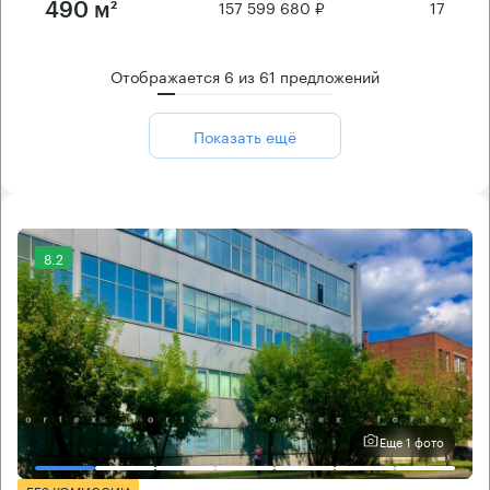
157 599 680 ₽
17
490 м²
Отображается
6
из
61
предложений
Показать ещё
8.2
Еще 1 фото