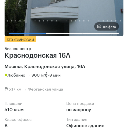
Еще фото
БЕЗ КОМИССИИ
Бизнес-центр
Краснодонская 16А
Москва, Краснодонская улица, 16А
Люблино → 900 м
~
9 мин
5.17 км → Ферганская улица
Площади
Цена продажи
510 кв.м
по запросу
Класс офисов
Тип здания
B
Офисное здание