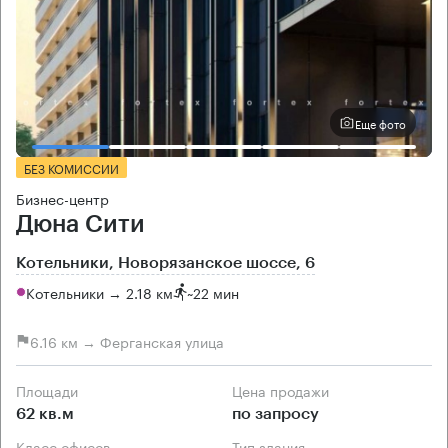
Еще фото
БЕЗ КОМИССИИ
Бизнес-центр
Дюна Сити
Котельники, Новорязанское шоссе, 6
Котельники → 2.18 км
~
22 мин
6.16 км → Ферганская улица
Площади
Цена продажи
62 кв.м
по запросу
Класс офисов
Тип здания