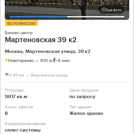
Еще фото
БЕЗ КОМИССИИ
Бизнес-центр
Мартеновская 39 к2
Москва, Мартеновская улица, 39 к2
Новогиреево → 810 м
~
8 мин
4.45 км → Ферганская улица
Площади
Цена продажи
1807 кв.м
по запросу
Класс офисов
Тип здания
B
Жилое здание
Кондиционирование
сплит-системы