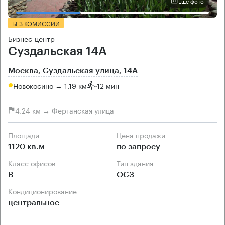
Еще фото
БЕЗ КОМИССИИ
Бизнес-центр
Суздальская 14А
Москва, Суздальская улица, 14А
Новокосино → 1.19 км
~
12 мин
4.24 км → Ферганская улица
Площади
Цена продажи
1120 кв.м
по запросу
Класс офисов
Тип здания
B
ОСЗ
Кондиционирование
центральное