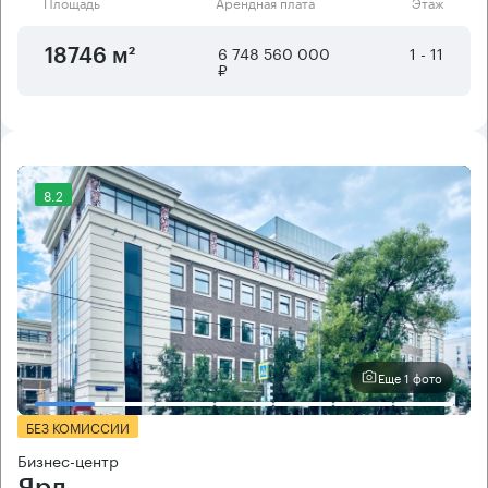
Площадь
Арендная плата
Этаж
6 748 560 000
1 - 11
18746 м²
₽
8.2
Еще 1 фото
БЕЗ КОМИССИИ
Бизнес-центр
Ярд