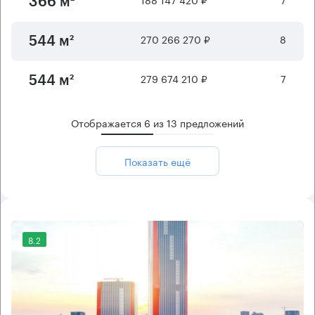
366 м²
270 266 270 ₽
8
544 м²
279 674 210 ₽
7
544 м²
Отображается
6
из
13
предложений
Показать ещё
8.2