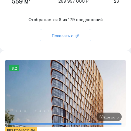
269 997 000 ₽
26
559 м²
Отображается
6
из
179
предложений
Показать ещё
8.2
Еще фото
БЕЗ КОМИССИИ