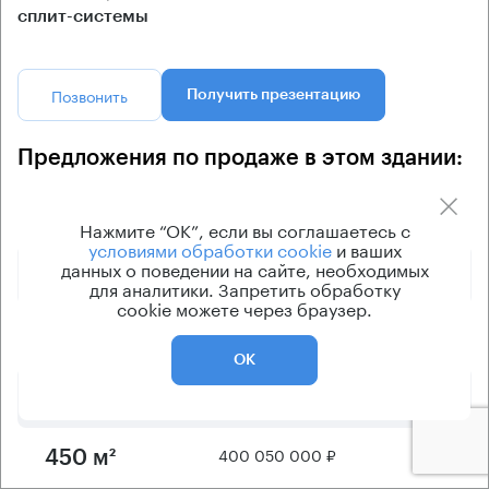
сплит-системы
Позвонить
Получить презентацию
Предложения по продаже в этом здании:
Площадь
Арендная плата
Этаж
Нажмите “ОК”, если вы соглашаетесь с
условиями обработки cookie
и ваших
данных о поведении на сайте, необходимых
127 270 000 ₽
17
178 м²
для аналитики. Запретить обработку
cookie можете через браузер.
286 974 000 ₽
14
321 м²
ОК
365 600 000 ₽
27
400 м²
400 050 000 ₽
17
450 м²