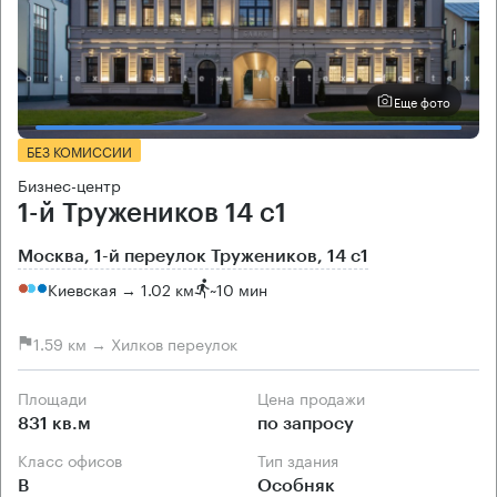
Еще фото
БЕЗ КОМИССИИ
Бизнес-центр
1-й Тружеников 14 с1
Москва, 1-й переулок Тружеников, 14 с1
Киевская → 1.02 км
~
10 мин
1.59 км → Хилков переулок
Площади
Цена продажи
831 кв.м
по запросу
Класс офисов
Тип здания
B
Особняк