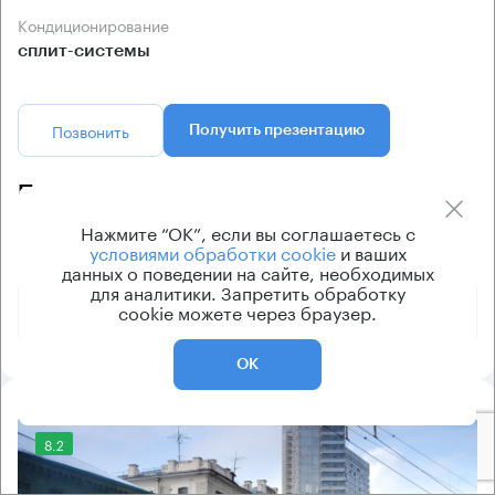
Кондиционирование
сплит-системы
Позвонить
Получить презентацию
Предложения по продаже в этом здании:
Нажмите “ОК”, если вы соглашаетесь с
условиями обработки cookie
и ваших
Площадь
Арендная плата
Этаж
данных о поведении на сайте, необходимых
для аналитики. Запретить обработку
1 199 278 430 ₽
1 - 3
cookie можете через браузер.
831 м²
ОК
8.2