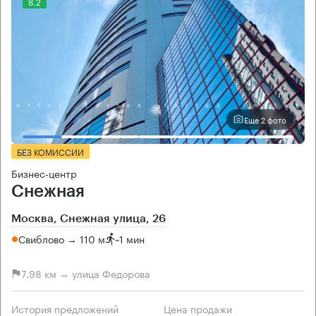
8.2
Еще 2 фото
БЕЗ КОМИССИИ
Бизнес-центр
Снежная
Москва, Снежная улица, 26
Свиблово → 110 м
~
1 мин
7.98 км → улица Федорова
История предложений
Цена продажи