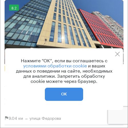
8.2
Еще 2 фото
Нажмите “ОК”, если вы соглашаетесь с
условиями обработки cookie
и ваших
БЕЗ КОМИССИИ
данных о поведении на сайте, необходимых
для аналитики. Запретить обработку
Бизнес-центр
cookie можете через браузер.
Aero City
ОК
Москва, Куркинское шоссе, 2
Планерная → 3.61 км
~
15 мин
9.04 км → улица Федорова