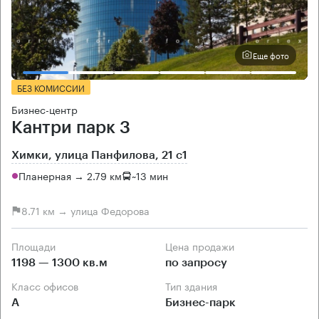
Еще фото
БЕЗ КОМИССИИ
Бизнес-центр
Кантри парк 3
Химки, улица Панфилова, 21 с1
Планерная → 2.79 км
~
13 мин
8.71 км → улица Федорова
Площади
Цена продажи
1198 — 1300 кв.м
по запросу
Класс офисов
Тип здания
А
Бизнес-парк