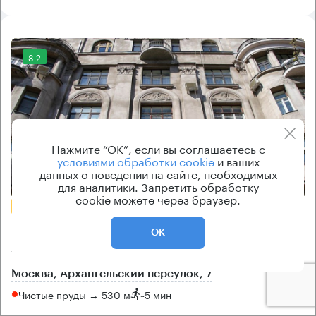
8.2
Нажмите “ОК”, если вы соглашаетесь с
условиями обработки cookie
и ваших
данных о поведении на сайте, необходимых
Еще фото
для аналитики. Запретить обработку
cookie можете через браузер.
БЕЗ КОМИССИИ
Бизнес-центр
ОК
Архангельский 7
Москва, Архангельский переулок, 7
Чистые пруды → 530 м
~
5 мин