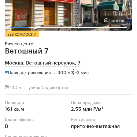
Еще фото
БЕЗ КОМИССИИ
Бизнес-центр
Ветошный 7
Москва, Ветошный переулок, 7
Площадь революции → 300 м
~
3 мин
230 м → улица Садоводства
Площади
Цена продажи
161 кв.м
2.55 млн Р/м²
Класс офисов
Вентиляция
B
приточно-вытяжная
Кондиционирование