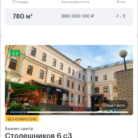
Площадь
Арендная плата
Этаж
680 000 100 ₽
-1 - 3
780 м²
8.2
Еще 1 фото
БЕЗ КОМИССИИ
Бизнес-центр
Столешников 6 с3