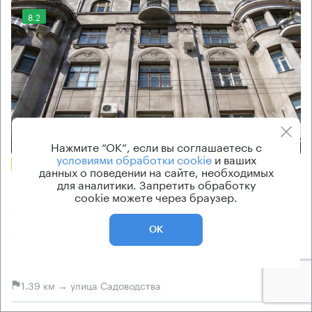
8.2
Еще фото
Нажмите “ОК”, если вы соглашаетесь с
условиями обработки cookie
и ваших
БЕЗ КОМИССИИ
данных о поведении на сайте, необходимых
для аналитики. Запретить обработку
Бизнес-центр
cookie можете через браузер.
Архангельский 7
ОК
Москва, Архангельский переулок, 7
Чистые пруды → 530 м
~
5 мин
1.39 км → улица Садоводства