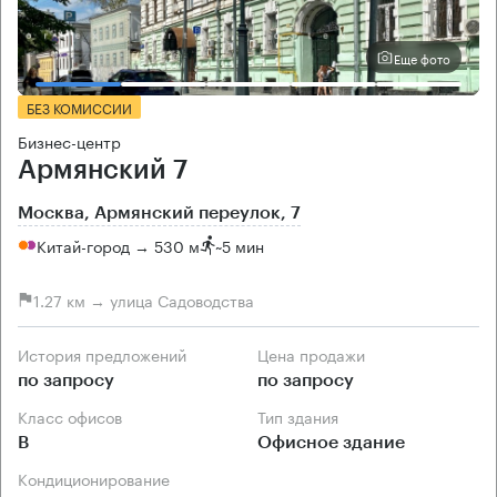
Еще фото
БЕЗ КОМИССИИ
Бизнес-центр
Армянский 7
Москва, Армянский переулок, 7
Китай-город → 530 м
~
5 мин
1.27 км → улица Садоводства
История предложений
Цена продажи
по запросу
по запросу
Класс офисов
Тип здания
B
Офисное здание
Кондиционирование