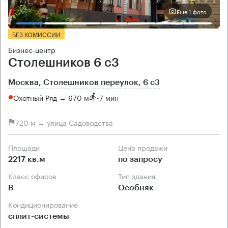
Еще 1 фото
БЕЗ КОМИССИИ
Бизнес-центр
Столешников 6 с3
Москва, Столешников переулок, 6 с3
Охотный Ряд → 670 м
~
7 мин
720 м → улица Садоводства
Площади
Цена продажи
2217 кв.м
по запросу
Класс офисов
Тип здания
B
Особняк
Кондиционирование
сплит-системы