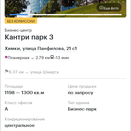
Еще фото
БЕЗ КОМИССИИ
Бизнес-центр
Кантри парк 3
Химки, улица Панфилова, 21 с1
Планерная → 2.79 км
~
13 мин
8.37 км → улица Шмидта
Площади
Цена продажи
1198 — 1300 кв.м
по запросу
Класс офисов
Тип здания
А
Бизнес-парк
Кондиционирование
центральное