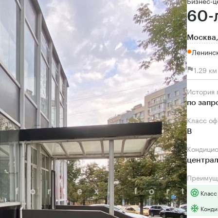
Бизнес-ц
60-
Москва,
Ленинс
1.29 к
История
по запр
Класс о
B
Кондици
центра
Преимущ
Класс
Конди