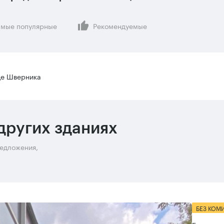
мые популярные
Рекомендуемые
це Шверника
других зданиях
редложения,
БЕЗ КОМ