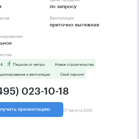
м
по запросу
фисов
Вентиляция
приточно-вытяжная
онирование
льное
ества
 А
Пешком от метро
Новое строительство
ционирование и вентиляция
Свой паркинг
495) 023-10-18
07 Августа 2026
лучить презентацию