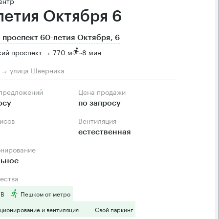
ентр
летия Октября 6
 проспект 60-летия Октября, 6
кий проспект → 770 м
~
8 мин
м → улица Шверника
 предложений
Цена продажи
осу
по запросу
фисов
Вентиляция
естественная
онирование
льное
ества
 B
Пешком от метро
ционирование и вентиляция
Свой паркинг