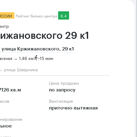
ИССИИ
Рейтинг бизнес-центра
6.4
ентр
ижановского 29 к1
 улица Кржижановского, 29 к1
юзная → 1.46 км
~
15 мин
 → улица Шверника
Цена продажи
7126 кв.м
по запросу
фисов
Вентиляция
приточно-вытяжная
онирование
льное
ества