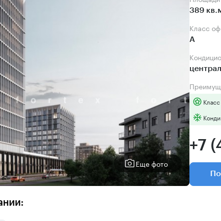
389 кв.
Класс о
А
Кондици
центра
Преимущ
Класс
Конди
+7 (
Еще фото
По
ании: