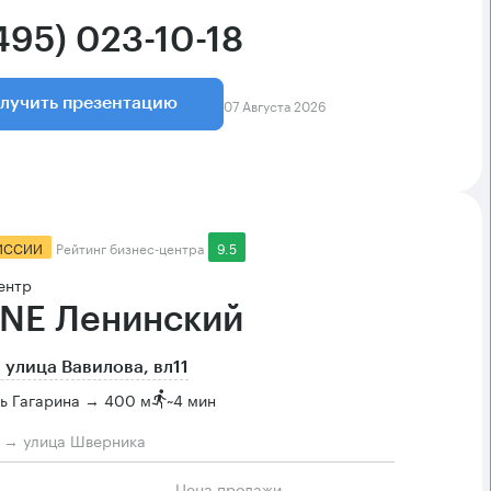
495) 023-10-18
07 Августа 2026
лучить презентацию
ИССИИ
Рейтинг бизнес-центра
9.5
ентр
NE Ленинский
 улица Вавилова, вл11
ь Гагарина → 400 м
~
4 мин
м → улица Шверника
Цена продажи