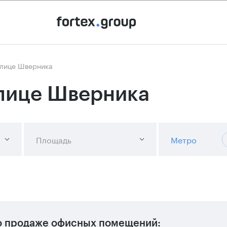
улице Шверника
улице Шверника
Площадь
Метро
 продаже офисных помещений: