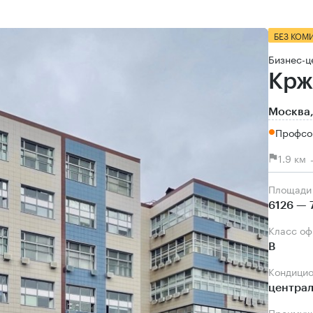
БЕЗ КОМ
Бизнес-ц
Крж
Москва,
Профсо
1.9 км
Площади
6126 — 
Класс о
B
Кондици
центра
Преимущ