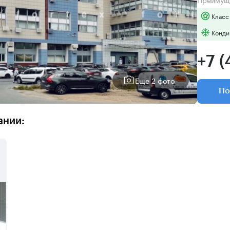
Класс
Конди
+7 (
Еще 2 фото
По
ании: