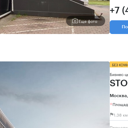
+7 (
Еще фото
По
БЕЗ КОМ
Бизнес-ц
STO
Москва,
Площад
1.38 к
Площади