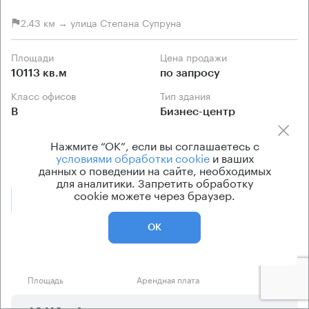
2.43 км → улица Степана Супруна
Площади
Цена продажи
10113 кв.м
по запросу
Класс офисов
Тип здания
B
Бизнес-центр
Кондиционирование
Нажмите “ОК”, если вы соглашаетесь с
центральное
условиями обработки cookie
и ваших
данных о поведении на сайте, необходимых
для аналитики. Запретить обработку
cookie можете через браузер.
Позвонить
Получить презентацию
ОК
Предложения по продаже в этом здании:
Площадь
Арендная плата
Этаж