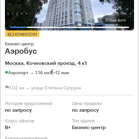
Еще фото
БЕЗ КОМИССИИ
Бизнес-центр
Аэробус
Москва, Кочновский проезд, 4 к1
Аэропорт → 1.16 км
~
12 мин
1.02 км → улица Степана Супруна
История предложений
Цена продажи
по запросу
по запросу
Класс офисов
Тип здания
B+
Бизнес-центр
Кондиционирование