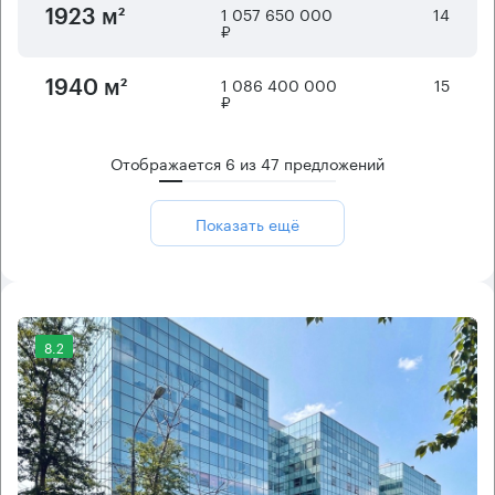
1 057 650 000
14
1923 м²
₽
1 086 400 000
15
1940 м²
₽
Отображается
6
из
47
предложений
Показать ещё
8.2