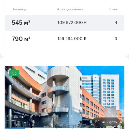
Площадь
Арендная плата
Этаж
109 872 000 ₽
4
545 м²
159 264 000 ₽
3
790 м²
8.2
Еще 2 фото