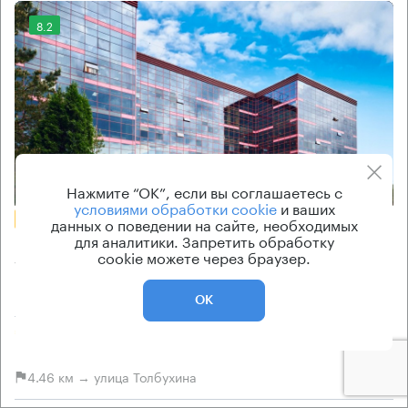
8.2
Еще 2 фото
Нажмите “ОК”, если вы соглашаетесь с
условиями обработки cookie
и ваших
БЕЗ КОМИССИИ
данных о поведении на сайте, необходимых
для аналитики. Запретить обработку
Бизнес-центр
cookie можете через браузер.
West Park
ОК
Москва, Очаковское шоссе, 34
Озёрная → 4.5 км
~
15 мин
4.46 км → улица Толбухина