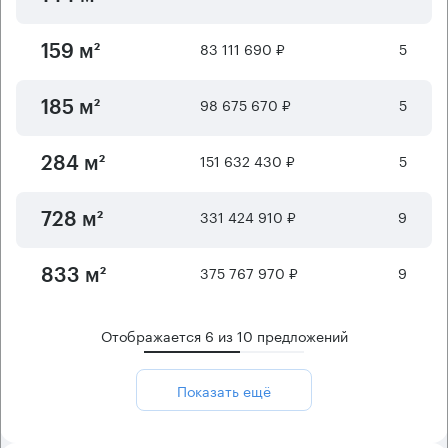
83 111 690 ₽
5
159 м²
98 675 670 ₽
5
185 м²
151 632 430 ₽
5
284 м²
331 424 910 ₽
9
728 м²
375 767 970 ₽
9
833 м²
Отображается
6
из
10
предложений
Показать ещё