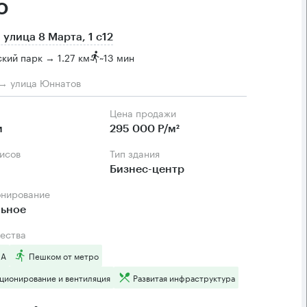
о
 улица 8 Марта, 1 с12
кий парк → 1.27 км
~
13 мин
→ улица Юннатов
Цена продажи
м
295 000 Р/м²
фисов
Тип здания
Бизнес-центр
онирование
льное
ества
 А
Пешком от метро
ционирование и вентиляция
Развитая инфраструктура