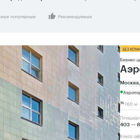
мые популярные
Рекомендуемые
БЕЗ КОМ
Бизнес-ц
Аэр
Москва,
Аэропор
760 м 
Площади
403 — 8
Класс о