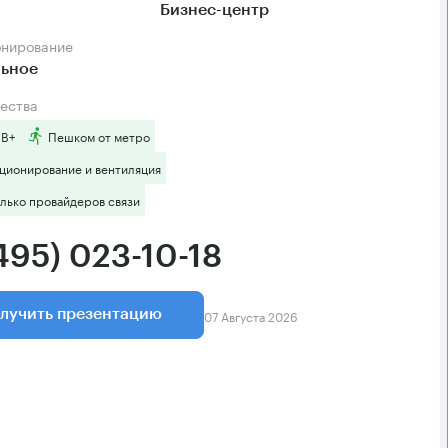
Бизнес-центр
онирование
льное
ества
 B+
Пешком от метро
ционирование и вентиляция
лько провайдеров связи
495) 023-10-18
07 Августа 2026
лучить презентацию