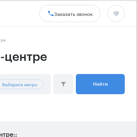
Заказать звонок
тре
с-центре
Выберите метро
Найти
тре::