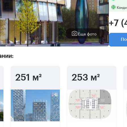
Конди
+7 (
Еще фото
По
ании:
251 м²
253 м²