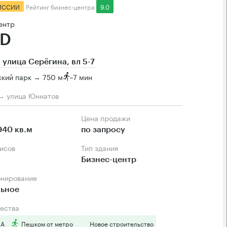
ИССИИ
Рейтинг бизнес-центра
9.0
ентр
ND
 улица Серёгина, вл 5-7
ский парк → 750 м
~
7 мин
→ улица Юннатов
Цена продажи
940 кв.м
по запросу
фисов
Тип здания
Бизнес-центр
онирование
льное
ества
 А
Пешком от метро
Новое строительство