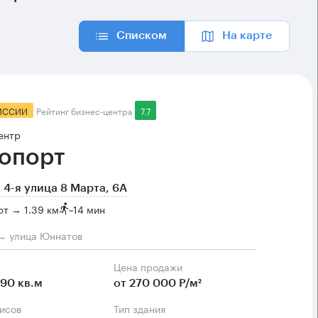
Списком
На карте
ИССИИ
Рейтинг бизнес-центра
7.7
ентр
опорт
 4-я улица 8 Марта, 6А
т → 1.39 км
~
14 мин
→ улица Юннатов
Цена продажи
90 кв.м
от 270 000 Р/м²
фисов
Тип здания