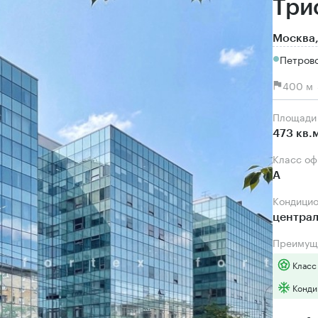
Три
Москва,
Петровс
400 м 
Площади
473 кв.
Класс о
А
Кондици
центра
Преимущ
Класс
Конди