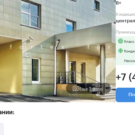
B+
Кондици
центра
Преимущ
Класс
Конди
Неско
+7 (
Еще 2 фото
По
ании: