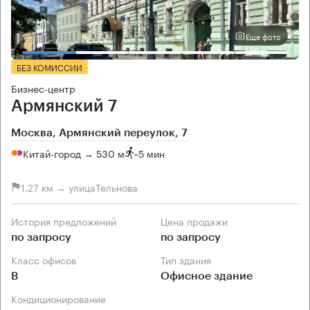
Еще фото
БЕЗ КОМИССИИ
Бизнес-центр
Армянский 7
Москва, Армянский переулок, 7
Китай-город → 530 м
~
5 мин
1.27 км → улицаТельнова
История предложений
Цена продажи
по запросу
по запросу
Класс офисов
Тип здания
B
Офисное здание
Кондиционирование