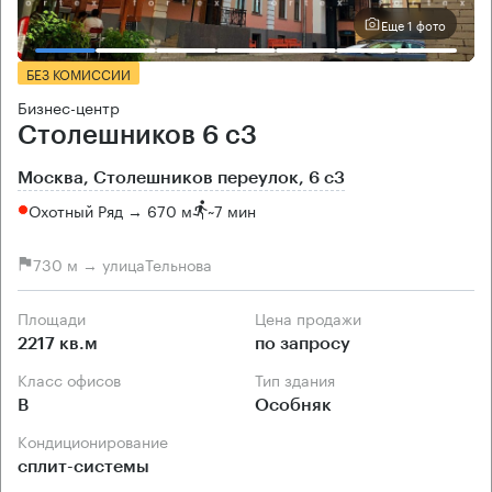
Еще 1 фото
БЕЗ КОМИССИИ
Бизнес-центр
Столешников 6 с3
Москва, Столешников переулок, 6 с3
Охотный Ряд → 670 м
~
7 мин
730 м → улицаТельнова
Площади
Цена продажи
2217 кв.м
по запросу
Класс офисов
Тип здания
B
Особняк
Кондиционирование
сплит-системы