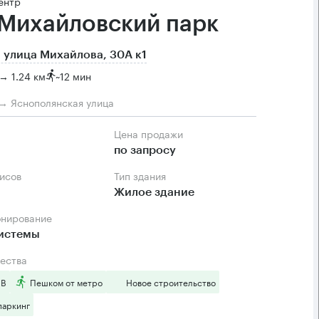
ентр
Михайловский парк
 улица Михайлова, 30А к1
→ 1.24 км
~
12 мин
→ Яснополянская улица
Цена продажи
м
по запросу
фисов
Тип здания
Жилое здание
онирование
системы
ества
 B
Пешком от метро
Новое строительство
паркинг