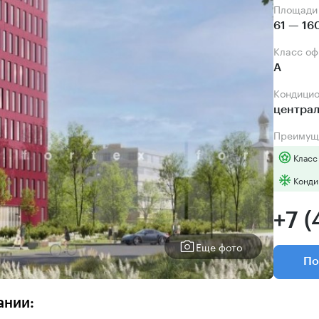
Площади
61 — 16
Класс о
А
Кондици
центра
Преимущ
Класс
Конди
+7 (
Еще фото
По
ании: