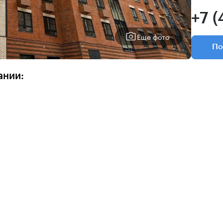
+7 (
Еще фото
По
ании: