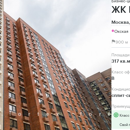
Бизнес-ц
ЖК 
Москва,
Окская 
900 м 
Площади
317 кв.
Класс о
B
Кондици
сплит-
Преимущ
Класс
Свой 