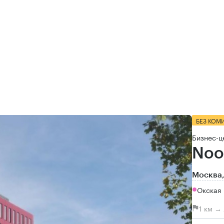
БЕЗ КОМ
Бизнес-ц
Noo
Москва,
Окская
1 км →