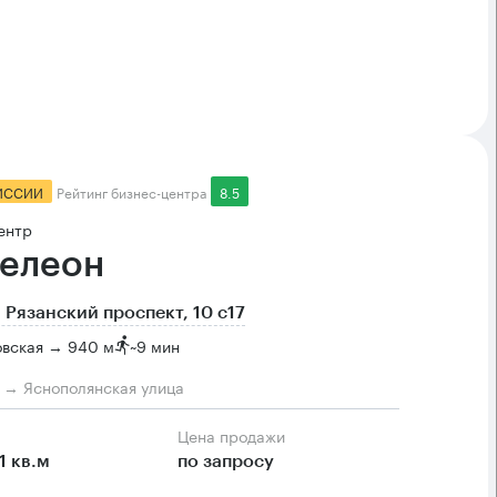
ИССИИ
Рейтинг бизнес-центра
8.5
ентр
елеон
 Рязанский проспект, 10 с17
овская → 940 м
~
9 мин
м → Яснополянская улица
Цена продажи
1 кв.м
по запросу