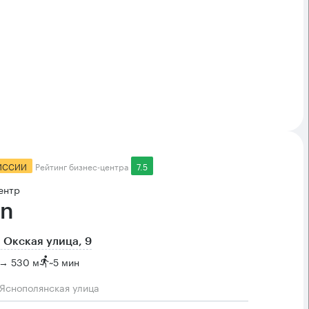
ИССИИ
Рейтинг бизнес-центра
7.5
ентр
n
 Окская улица, 9
 → 530 м
~
5 мин
 Яснополянская улица