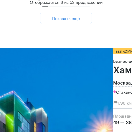
Отображается
6
из
52
предложений
Показать ещё
БЕЗ КОМ
Бизнес-ц
Хам
Москва,
Стахан
1.98 к
Площади
49 — 38