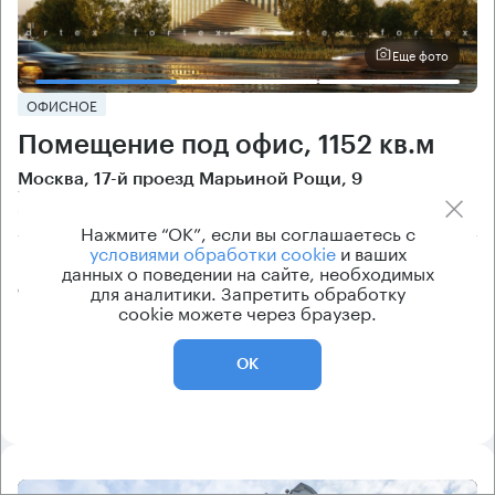
Еще фото
ОФИСНОЕ
Помещение под офис, 1152 кв.м
Москва, 17-й проезд Марьиной Рощи, 9
Бутырская → 780 м
~
8 мин
Нажмите “ОК”, если вы соглашаетесь с
условиями обработки cookie
и ваших
Цена
Cтоимость
данных о поведении на сайте, необходимых
для аналитики. Запретить обработку
от 415 800 ₽/кв.м
от 33 356 400 ₽
cookie можете через браузер.
класс
рейтинг здания
B
8.5
ОК