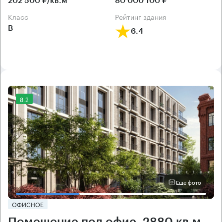
202 500 ₽/кв.м
80 000 100 ₽
класс
рейтинг здания
B
6.4
8.2
Еще фото
ОФИСНОЕ