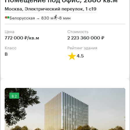
Помещение под офис, 2880 кв.м
Москва, Электрический переулок, 1 с19
Белорусская → 830 м
~
8 мин
Цена
Cтоимость
772 000 ₽/кв.м
2 223 360 000 ₽
класс
рейтинг здания
B
4.5
8.2