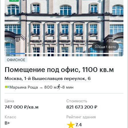
Еще 1 фото
ОФИСНОЕ
Помещение под офис, 1100 кв.м
Москва, 1-й Вышеславцев переулок, 6
Марьина Роща → 800 м
~
8 мин
Цена
Cтоимость
747 000 ₽/кв.м
821 673 200 ₽
класс
рейтинг здания
B+
7.4