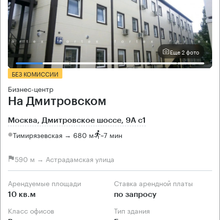
Еще 2 фото
БЕЗ КОМИССИИ
Бизнес-центр
На Дмитровском
Москва, Дмитровское шоссе, 9А с1
Тимирязевская → 680 м
~
7 мин
590 м → Астрадамская улица
Арендуемые площади
Ставка арендной платы
10 кв.м
по запросу
Класс офисов
Тип здания