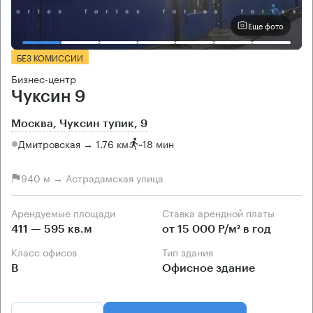
Еще фото
БЕЗ КОМИССИИ
Бизнес-центр
Чуксин 9
Москва, Чуксин тупик, 9
Дмитровская → 1.76 км
~
18 мин
940 м → Астрадамская улица
Арендуемые площади
Ставка арендной платы
411 — 595 кв.м
от 15 000 Р/м² в год
Класс офисов
Тип здания
B
Офисное здание