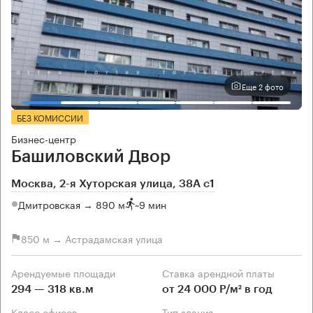
Еще 2 фото
БЕЗ КОМИССИИ
Бизнес-центр
Башиловский Двор
Москва, 2-я Хуторская улица, 38А с1
Дмитровская → 890 м
~
9 мин
850 м → Астрадамская улица
Арендуемые площади
Ставка арендной платы
294 — 318 кв.м
от 24 000 Р/м² в год
Класс офисов
Тип здания