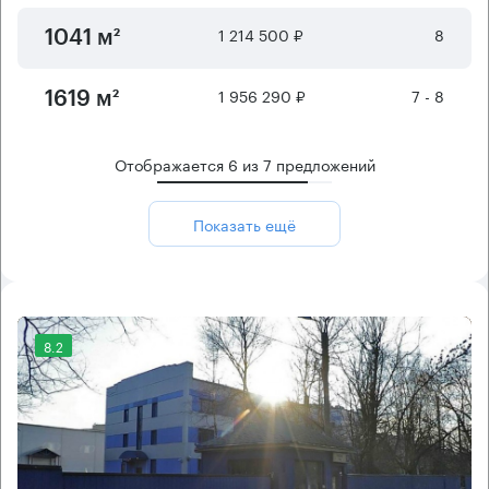
1 214 500 ₽
8
1041 м²
1 956 290 ₽
7 - 8
1619 м²
Отображается
6
из
7
предложений
Показать ещё
8.2