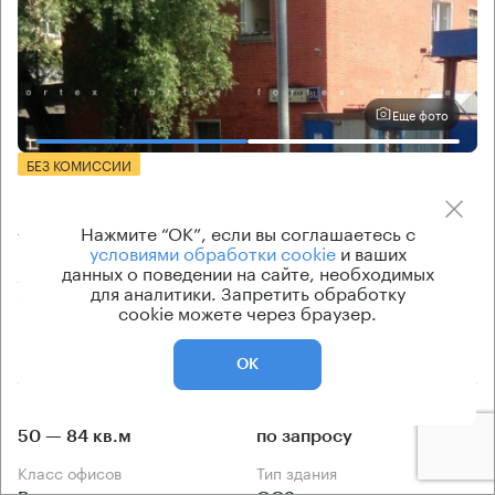
Еще фото
БЕЗ КОМИССИИ
Бизнес-центр
2-я Хуторская 31
Нажмите “ОК”, если вы соглашаетесь с
условиями обработки cookie
и ваших
данных о поведении на сайте, необходимых
Москва, 2-я Хуторская улица, 31
для аналитики. Запретить обработку
Дмитровская → 970 м
~
10 мин
cookie можете через браузер.
610 м → Башиловская улица
ОК
История предложений
Ставка арендной платы
50 — 84 кв.м
по запросу
Класс офисов
Тип здания