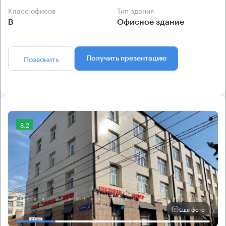
Класс офисов
Тип здания
B
Офисное здание
Позвонить
Получить презентацию
8.2
Еще фото