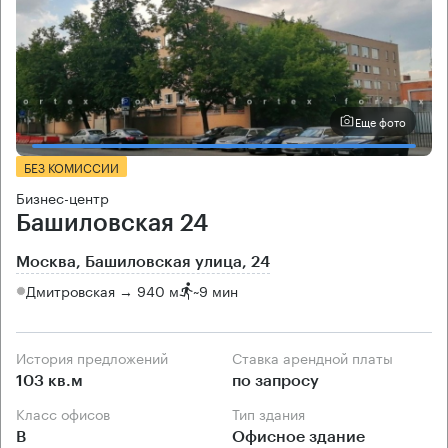
Еще фото
БЕЗ КОМИССИИ
Бизнес-центр
Башиловская 24
Москва, Башиловская улица, 24
Дмитровская → 940 м
~
9 мин
История предложений
Ставка арендной платы
103 кв.м
по запросу
Класс офисов
Тип здания
B
Офисное здание