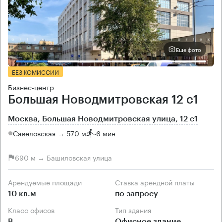
Еще фото
БЕЗ КОМИССИИ
Бизнес-центр
Большая Новодмитровская 12 с1
Москва, Большая Новодмитровская улица, 12 с1
Савеловская → 570 м
~
6 мин
690 м → Башиловская улица
Арендуемые площади
Ставка арендной платы
10 кв.м
по запросу
Класс офисов
Тип здания
B
Офисное здание