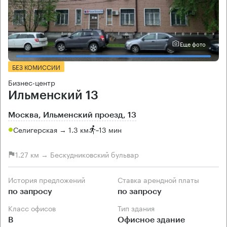
Еще фото
БЕЗ КОМИССИИ
Бизнес-центр
Ильменский 13
Москва, Ильменский проезд, 13
Селигерская → 1.3 км
~
13 мин
1.27 км → Бескудниковский бульвар
История предложений
Ставка арендной платы
по запросу
по запросу
Класс офисов
Тип здания
B
Офисное здание