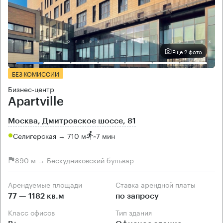
Еще 2 фото
БЕЗ КОМИССИИ
Бизнес-центр
Apartville
Москва, Дмитровское шоссе, 81
Селигерская → 710 м
~
7 мин
890 м → Бескудниковский бульвар
Арендуемые площади
Ставка арендной платы
77 — 1182 кв.м
по запросу
Класс офисов
Тип здания