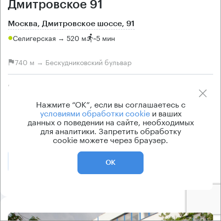
Дмитровское 91
Москва, Дмитровское шоссе, 91
Селигерская → 520 м
~
5 мин
740 м → Бескудниковский бульвар
История предложений
Ставка арендной платы
по запросу
по запросу
Нажмите “ОК”, если вы соглашаетесь с
условиями обработки cookie
и ваших
Класс офисов
Тип здания
данных о поведении на сайте, необходимых
B
ОСЗ
для аналитики. Запретить обработку
cookie можете через браузер.
Позвонить
Получить презентацию
ОК