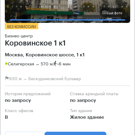
Еще фото
БЕЗ КОМИССИИ
Бизнес-центр
Коровинское 1 к1
Москва, Коровинское шоссе, 1 к1
Селигерская → 570 м
~
6 мин
930 м → Бескудниковский бульвар
История предложений
Ставка арендной платы
по запросу
по запросу
Класс офисов
Тип здания
B
Жилое здание