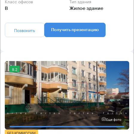
Класс офисов
Тип здания
B
Жилое здание
Позвонить
Получить презентацию
8.2
Еще фото
БЕЗ КОМИССИИ