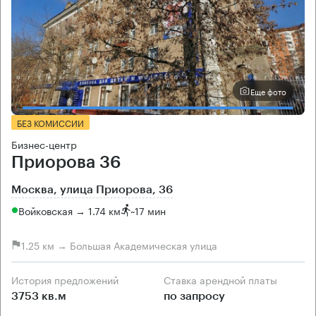
Еще фото
БЕЗ КОМИССИИ
Бизнес-центр
Приорова 36
Москва, улица Приорова, 36
Войковская → 1.74 км
~
17 мин
1.25 км → Большая Академическая улица
История предложений
Ставка арендной платы
3753 кв.м
по запросу