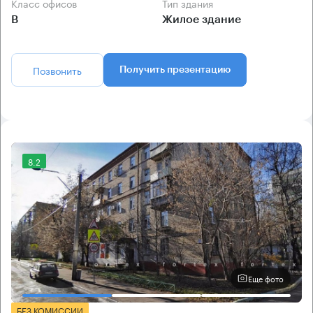
Класс офисов
Тип здания
B
Жилое здание
Позвонить
Получить презентацию
8.2
Еще фото
БЕЗ КОМИССИИ