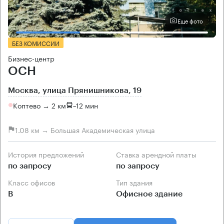
Еще фото
БЕЗ КОМИССИИ
Бизнес-центр
ОСН
Москва, улица Прянишникова, 19
Коптево → 2 км
~
12 мин
1.08 км → Большая Академическая улица
История предложений
Ставка арендной платы
по запросу
по запросу
Класс офисов
Тип здания
B
Офисное здание