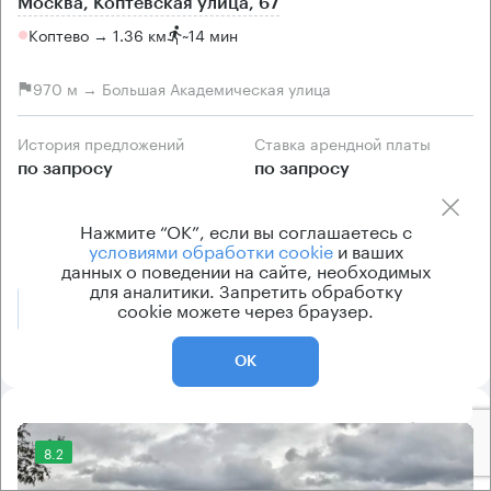
Москва, Коптевская улица, 67
Коптево → 1.36 км
~
14 мин
970 м → Большая Академическая улица
История предложений
Ставка арендной платы
по запросу
по запросу
Класс офисов
Тип здания
Нажмите “ОК”, если вы соглашаетесь с
B
Бизнес-центр
условиями обработки cookie
и ваших
данных о поведении на сайте, необходимых
для аналитики. Запретить обработку
cookie можете через браузер.
Позвонить
Получить презентацию
ОК
8.2