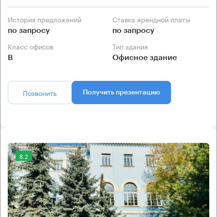
История предложений
Ставка арендной платы
по запросу
по запросу
Класс офисов
Тип здания
B
Офисное здание
Позвонить
Получить презентацию
8.2