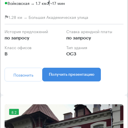
Войковская → 1.7 км
~
17 мин
1.28 км → Большая Академическая улица
История предложений
Ставка арендной платы
по запросу
по запросу
Класс офисов
Тип здания
B
ОСЗ
Позвонить
Получить презентацию
8.2