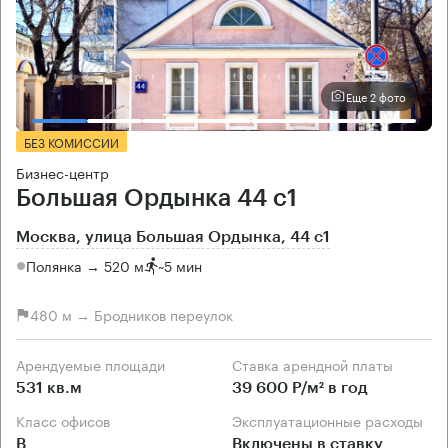
Еще 2 фото
БЕЗ КОМИССИИ
Бизнес-центр
Большая Ордынка 44 с1
Москва, улица Большая Ордынка, 44 с1
Полянка → 520 м
~
5 мин
480 м → Бродников переулок
Арендуемые площади
Ставка арендной платы
531 кв.м
39 600 Р/м² в год
Класс офисов
Эксплуатационные расходы
B
Включены в ставку