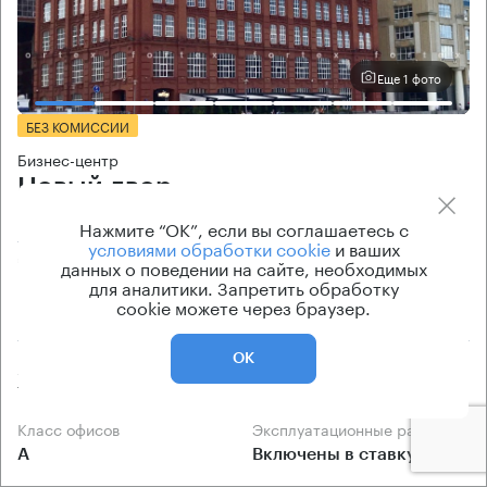
Еще 1 фото
БЕЗ КОМИССИИ
Бизнес-центр
Новый двор
Нажмите “ОК”, если вы соглашаетесь с
Москва, Якиманская набережная, 4 с1
условиями обработки cookie
и ваших
Полянка → 770 м
~
8 мин
данных о поведении на сайте, необходимых
для аналитики. Запретить обработку
cookie можете через браузер.
410 м → Бродников переулок
ОК
Арендуемые площади
Ставка арендной платы
775 кв.м
80 600 Р/м² в год
Класс офисов
Эксплуатационные расходы
А
Включены в ставку