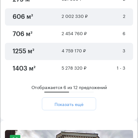
2 002 330 ₽
2
606 м²
2 454 760 ₽
6
706 м²
4 759 170 ₽
3
1255 м²
5 278 320 ₽
1 - 3
1403 м²
Отображается
6
из
12
предложений
Показать ещё