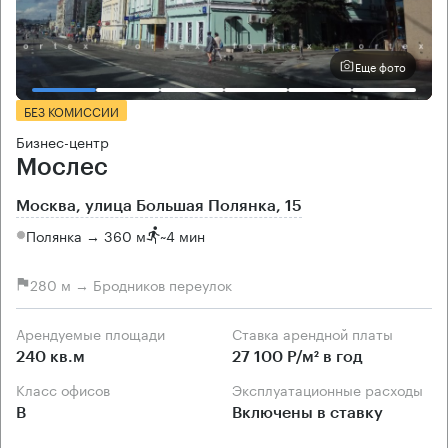
Еще фото
БЕЗ КОМИССИИ
Бизнес-центр
Мослес
Москва, улица Большая Полянка, 15
Полянка → 360 м
~
4 мин
280 м → Бродников переулок
Арендуемые площади
Ставка арендной платы
240 кв.м
27 100 Р/м² в год
Класс офисов
Эксплуатационные расходы
B
Включены в ставку