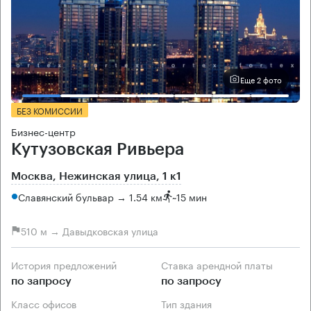
Еще 2 фото
БЕЗ КОМИССИИ
Бизнес-центр
Кутузовская Ривьера
Москва, Нежинская улица, 1 к1
Славянский бульвар → 1.54 км
~
15 мин
510 м → Давыдковская улица
История предложений
Ставка арендной платы
по запросу
по запросу
Класс офисов
Тип здания