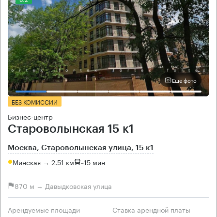
Еще фото
БЕЗ КОМИССИИ
Бизнес-центр
Староволынская 15 к1
Москва, Староволынская улица, 15 к1
Минская → 2.51 км
~
15 мин
870 м → Давыдковская улица
Арендуемые площади
Ставка арендной платы