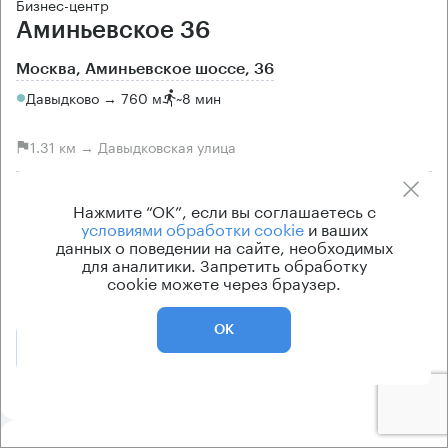
Бизнес-центр
Аминьевское 36
Москва, Аминьевское шоссе, 36
Давыдково → 760 м
~
8 мин
1.31 км → Давыдковская улица
История предложений
Ставка арендной платы
Нажмите “ОК”, если вы соглашаетесь с
по запросу
по запросу
условиями обработки cookie
и ваших
данных о поведении на сайте, необходимых
Класс офисов
Тип здания
для аналитики. Запретить обработку
B
Жилое здание
cookie можете через браузер.
ОК
Позвонить
Получить презентацию