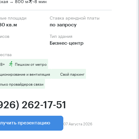
ская → 800 м
~
8 мин
мые площади
Ставка арендной платы
80 кв.м
по запросу
фисов
Тип здания
Бизнес-центр
ества
 B+
Пешком от метро
ционирование и вентиляция
Свой паркинг
лько провайдеров связи
926) 262-17-51
07 Августа 2026
лучить презентацию