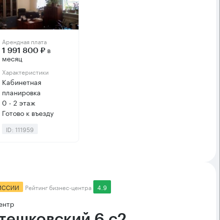
Арендная плата
в
1 991 800 ₽
месяц
Характеристики
Кабинетная
планировка
0 - 2 этаж
Готово к въезду
ID: 111959
ИССИИ
Рейтинг бизнес-центра
4.9
ентр
тешковский 6 с2