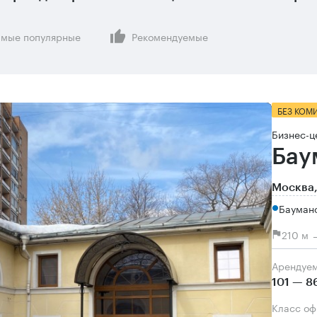
мые популярные
Рекомендуемые
БЕЗ КОМ
Бизнес-ц
Бау
Москва,
Бауман
210 м 
Арендуе
101 — 8
Класс о