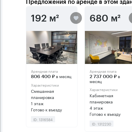
Предложения по аренде в этом зда
192 м²
680 м²
Арендная плата
Арендная плата
в месяц
в
806 400 ₽
2 737 000 ₽
месяц
Характеристики
Характеристики
Смешанная
Кабинетная
планировка
планировка
1 этаж
4 этаж
Готово к въезду
Готово к въезду
ID: 1316584
ID: 1312230