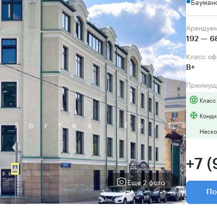
Бауман
Арендуе
192 — 6
Класс о
B+
Преимущ
Класс
Конди
Неско
+7 (
Еще 2 фото
По