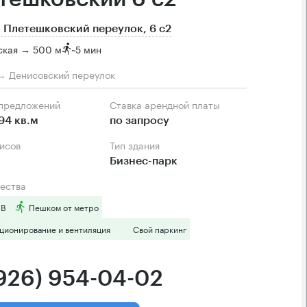
 Плетешковский переулок, 6 с2
ская → 500 м
~
5 мин
→ Денисовский переулок
 предложений
Ставка арендной платы
94 кв.м
по запросу
фисов
Тип здания
Бизнес-парк
ества
 B
Пешком от метро
ционирование и вентиляция
Свой паркинг
(926) 954-04-02