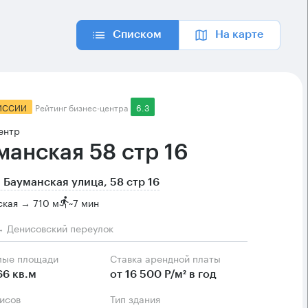
Списком
На карте
ИССИИ
Рейтинг бизнес-центра
6.3
ентр
манская 58 стр 16
 Бауманская улица, 58 стр 16
ская → 710 м
~
7 мин
→ Денисовский переулок
мые площади
Ставка арендной платы
66 кв.м
от 16 500 Р/м² в год
фисов
Тип здания