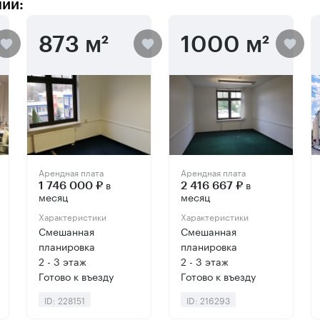
нии:
873 м²
1000 м²
Арендная плата
Арендная плата
в
в
1 746 000 ₽
2 416 667 ₽
месяц
месяц
Характеристики
Характеристики
Смешанная
Смешанная
планировка
планировка
2 - 3 этаж
2 - 3 этаж
Готово к въезду
Готово к въезду
ID: 228151
ID: 216293