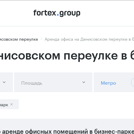
исовском переулке
Аренда офиса на Денисовском переулке в 
нисовском переулке в 
Площадь
Метро
парк
 аренде офисных помещений в бизнес-парке