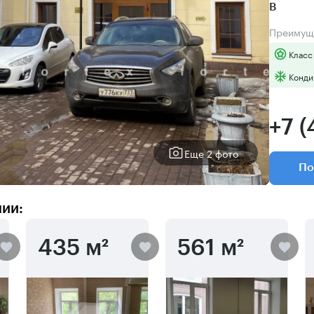
B
Преимущ
Класс
Конди
+7 
Еще 2 фото
По
нии:
435 м²
561 м²