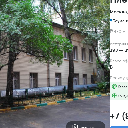
Москва,
Бауман
470 м 
История
293 — 2
Класс о
B
Преимущ
Класс
Конди
+7 
Еще фото