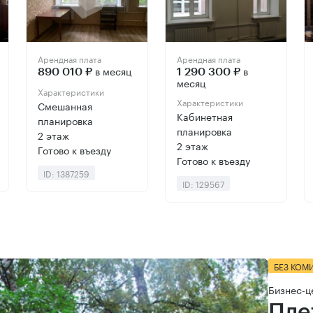
Арендная плата
Арендная плата
в месяц
в
890 010 ₽
1 290 300 ₽
месяц
Характеристики
Характеристики
Смешанная
Кабинетная
планировка
планировка
2 этаж
2 этаж
Готово к въезду
Готово к въезду
ID: 1387259
ID: 129567
БЕЗ КОМ
Бизнес-ц
Пле