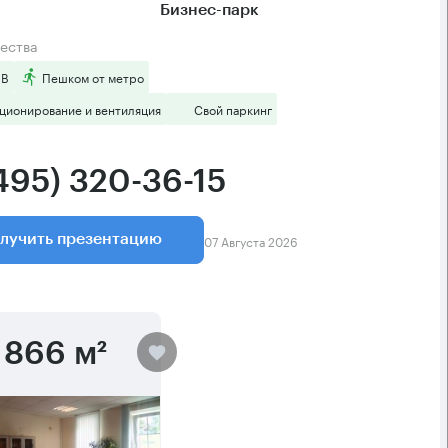
Бизнес-парк
ества
 B
Пешком от метро
ционирование и вентиляция
Свой паркинг
(495) 320-36-15
07 Августа 2026
лучить презентацию
866 м²