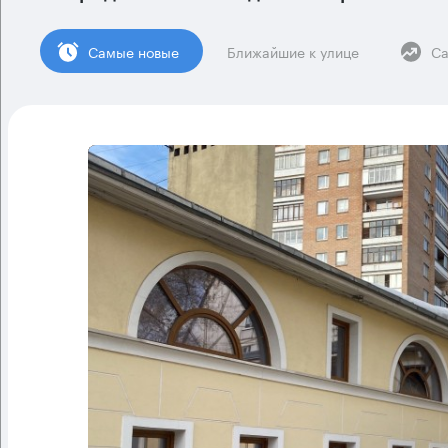
Cамые новые
Ближайшие к улице
Са