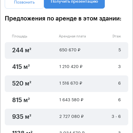
Позвонить
Получить презентацию
Предложения по аренде в этом здании:
Площадь
Арендная плата
Этаж
650 670 ₽
5
244 м²
1 210 420 ₽
3
415 м²
1 516 670 ₽
6
520 м²
1 643 580 ₽
6
815 м²
2 727 080 ₽
3 - 6
935 м²
3 034 670 ₽
3