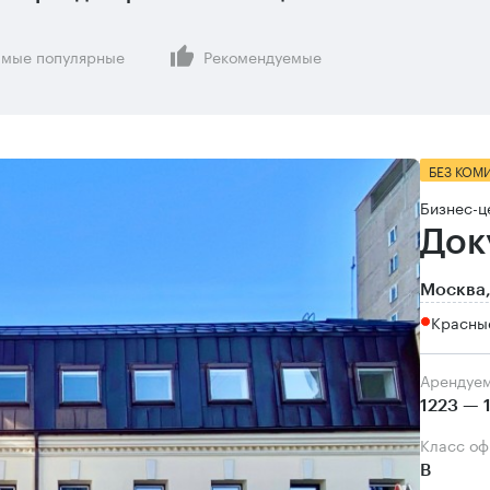
мые популярные
Рекомендуемые
БЕЗ КОМ
Бизнес-ц
Док
Москва,
Красны
Арендуе
1223 — 
Класс о
B