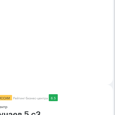
ИССИИ
Рейтинг бизнес-центра
6.5
ентр
учаев 5 с3