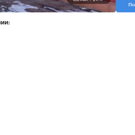
По
нии: