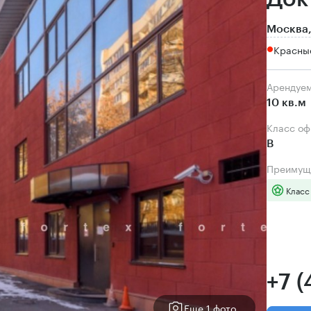
Москва,
Красные
Арендуе
10 кв.м
Класс о
B
Преимущ
Класс
+7 
Еще 1 фото