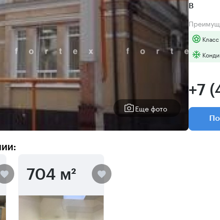
B
Преимущ
Класс
Конди
+7 
Еще фото
По
нии:
704 м²