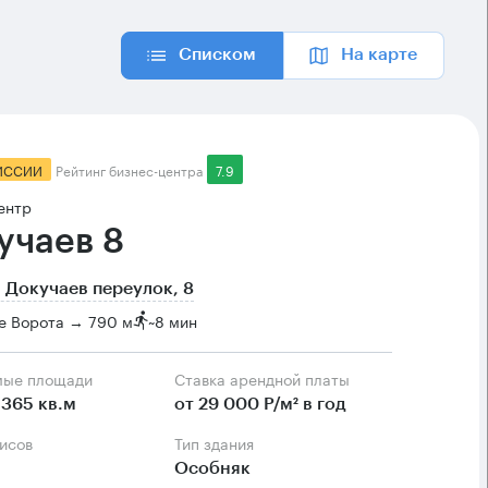
Списком
На карте
ИССИИ
Рейтинг бизнес-центра
7.9
ентр
учаев 8
 Докучаев переулок, 8
е Ворота → 790 м
~
8 мин
мые площади
Ставка арендной платы
1365 кв.м
от 29 000 Р/м² в год
фисов
Тип здания
Особняк