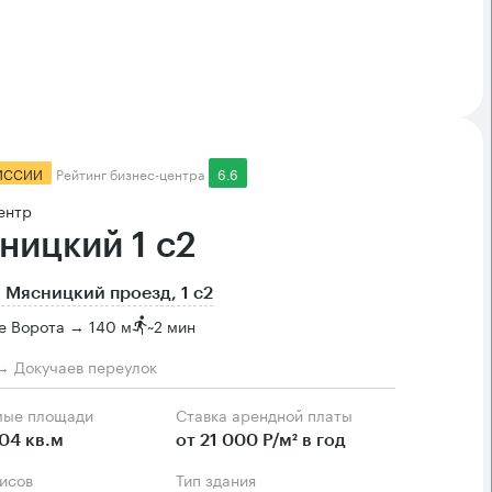
ИССИИ
Рейтинг бизнес-центра
6.6
ентр
ницкий 1 с2
 Мясницкий проезд, 1 с2
е Ворота → 140 м
~
2 мин
→ Докучаев переулок
мые площади
Ставка арендной платы
04 кв.м
от 21 000 Р/м² в год
фисов
Тип здания