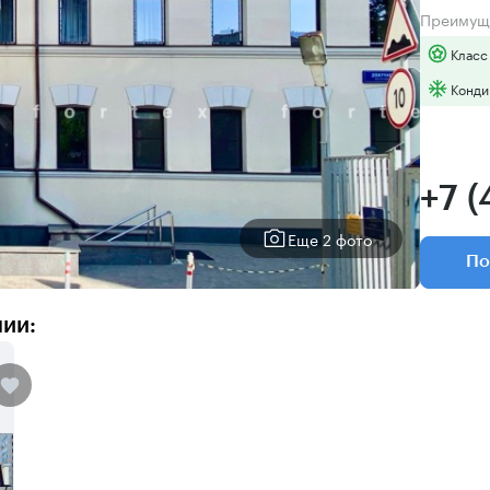
Преимущ
Класс
Конди
+7 
Еще 2 фото
По
нии: