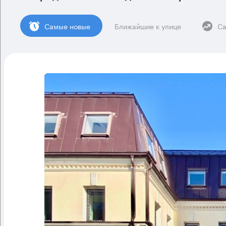
Cамые новые
Ближайшие к улице
Са