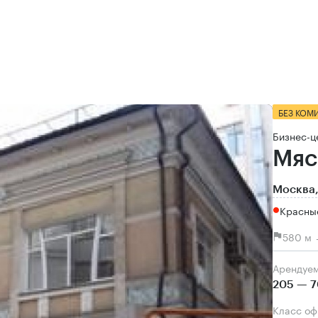
БЕЗ КОМ
Бизнес-ц
Мяс
Москва,
Красны
580 м 
Арендуе
205 — 7
Класс о