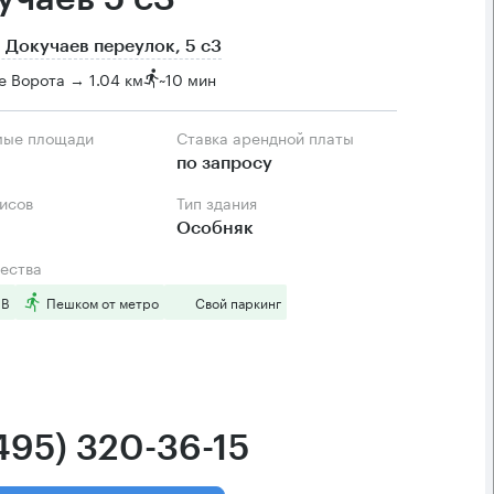
 Докучаев переулок, 5 с3
 Ворота → 1.04 км
~
10 мин
мые площади
Ставка арендной платы
по запросу
фисов
Тип здания
Особняк
ества
 B
Пешком от метро
Свой паркинг
(495) 320-36-15