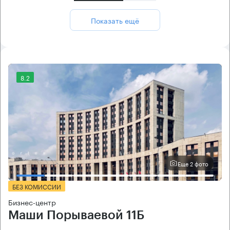
Показать ещё
8.2
Еще 2 фото
БЕЗ КОМИССИИ
Бизнес-центр
Маши Порываевой 11Б