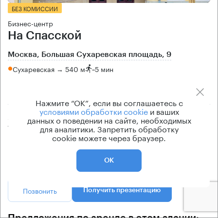
БЕЗ КОМИССИИ
Бизнес-центр
На Спасской
Москва, Большая Сухаревская площадь, 9
Сухаревская → 540 м
~
5 мин
370 м → Докучаев переулок
Нажмите “ОК”, если вы соглашаетесь с
условиями обработки cookie
и ваших
Арендуемые площади
Ставка арендной платы
данных о поведении на сайте, необходимых
для аналитики. Запретить обработку
175 — 237 кв.м
от 36 900 Р/м² в год
cookie можете через браузер.
Класс офисов
Эксплуатационные расходы
B+
Не включены в ставку
ОК
Позвонить
Получить презентацию