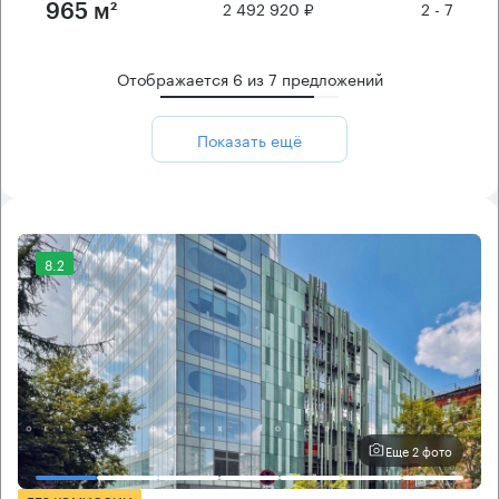
2 492 920 ₽
2 - 7
965 м²
Отображается
6
из
7
предложений
Показать ещё
8.2
Еще 2 фото