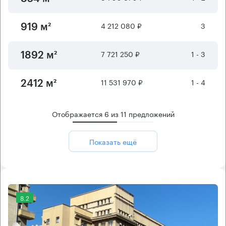
4 212 080 ₽
3
919 м²
7 721 250 ₽
1 - 3
1892 м²
11 531 970 ₽
1 - 4
2412 м²
Отображается
6
из
11
предложений
Показать ещё
8.2