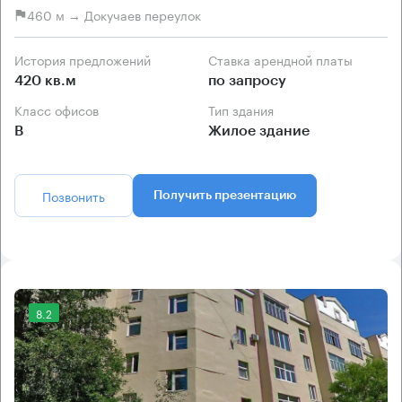
460 м → Докучаев переулок
История предложений
Ставка арендной платы
420 кв.м
по запросу
Класс офисов
Тип здания
B
Жилое здание
Позвонить
Получить презентацию
8.2