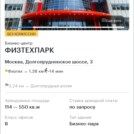
Еще фото
БЕЗ КОМИССИИ
Бизнес-центр
ФИЗТЕХПАРК
Москва, Долгопрудненское шоссе, 3
Физтех → 1.38 км
~
14 мин
2.24 км → Долгопрудная аллея
Арендуемые площади
Ставка арендной платы
114 — 550 кв.м
по запросу
Класс офисов
Тип здания
B
Бизнес-парк