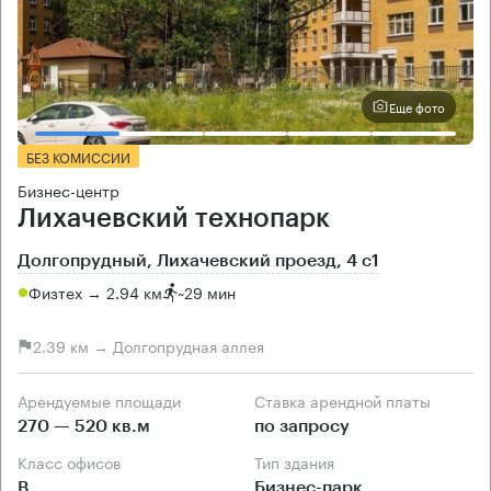
Еще фото
БЕЗ КОМИССИИ
Бизнес-центр
Лихачевский технопарк
Долгопрудный, Лихачевский проезд, 4 с1
Физтех → 2.94 км
~
29 мин
2.39 км → Долгопрудная аллея
Арендуемые площади
Ставка арендной платы
270 — 520 кв.м
по запросу
Класс офисов
Тип здания
B
Бизнес-парк