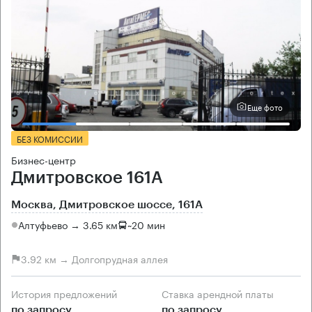
Еще фото
БЕЗ КОМИССИИ
Бизнес-центр
Дмитровское 161А
Москва, Дмитровское шоссе, 161А
Алтуфьево → 3.65 км
~
20 мин
3.92 км → Долгопрудная аллея
История предложений
Ставка арендной платы
по запросу
по запросу