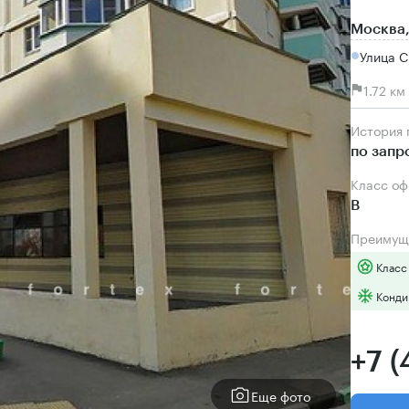
Москва,
Улица 
1.72 к
История
по запр
Класс о
B
Преимущ
Класс
Конди
+7 
Еще фото