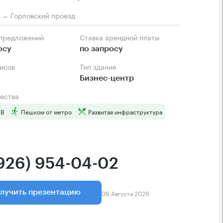
м → Горловский проезд
 предложений
Ставка арендной платы
осу
по запросу
фисов
Тип здания
Бизнес-центр
ества
 B
Пешком от метро
Развитая инфраструктура
(926) 954-04-02
06 Августа 2026
лучить презентацию