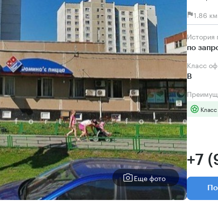
1.86 к
История
по запр
Класс о
B
Преимущ
Класс
+7 
Еще фото
По