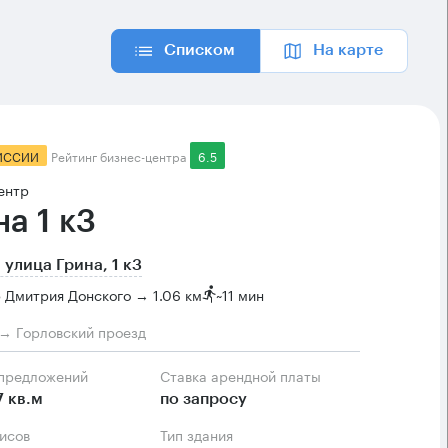
Списком
На карте
ИССИИ
Рейтинг бизнес-центра
6.5
ентр
а 1 к3
 улица Грина, 1 к3
 Дмитрия Донского → 1.06 км
~
11 мин
м → Горловский проезд
 предложений
Ставка арендной платы
7 кв.м
по запросу
фисов
Тип здания