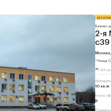
БЕЗ КОМ
Бизнес-ц
2-я
с39
Москва,
Улица С
1.83 к
Арендуе
10 кв.м
Класс о
B
Преимущ