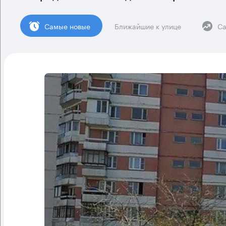
Cамые новые
Ближайшие к улице
Са