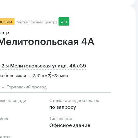
ИССИИ
Рейтинг бизнес-центра
4.0
ентр
 Мелитопольская 4А
 2-я Мелитопольская улица, 4А с39
кобелевская → 2.31 км
~
23 мин
м → Горловский проезд
мые площади
Ставка арендной платы
по запросу
фисов
Тип здания
Офисное здание
ества