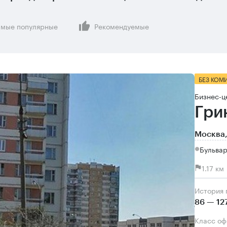
мые популярные
Рекомендуемые
БЕЗ КОМ
Бизнес-ц
Грин
Москва,
Бульвар
1.17 к
История
86 — 12
Класс о