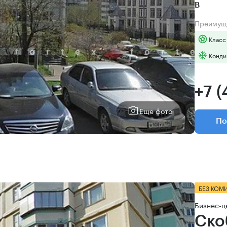
B
Преимущ
Класс
Конди
+7 
Еще фото
По
БЕЗ КОМ
Бизнес-ц
Ско