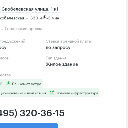
 Скобелевская улица, 1 к1
Скобелевская → 330 м
~
3 мин
м → Горловский проезд
 предложений
Ставка арендной платы
осу
по запросу
фисов
Тип здания
Жилое здание
ества
 B
Пешком от метро
ционирование и вентиляция
Развитая инфраструктура
(495) 320-36-15