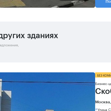
По
других зданиях
редложения,
БЕЗ КОМ
Бизнес-ц
Ско
Москва,
Улица 