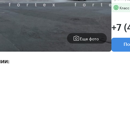
Класс
+7 (
Еще фото
По
нии: