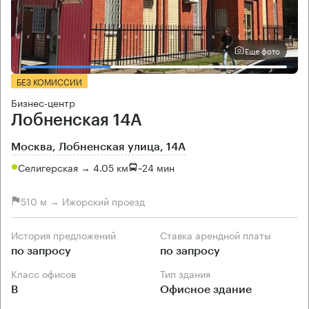
Еще фото
БЕЗ КОМИССИИ
Бизнес-центр
Лобненская 14А
Москва, Лобненская улица, 14А
Селигерская → 4.05 км
~
24 мин
510 м → Ижорский проезд
История предложений
Ставка арендной платы
по запросу
по запросу
Класс офисов
Тип здания
B
Офисное здание