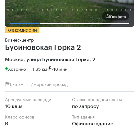
Еще фото
БЕЗ КОМИССИИ
Бизнес-центр
Бусиновская Горка 2
Москва, улица Бусиновская Горка, 2
Ховрино → 1.65 км
~
16 мин
1.75 км → Ижорский проезд
Арендуемые площади
Ставка арендной платы
10 кв.м
по запросу
Класс офисов
Тип здания
B
Офисное здание