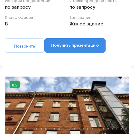
История предложений
Ставка арендной платы
по запросу
по запросу
Класс офисов
Тип здания
B
Жилое здание
Позвонить
Получить презентацию
8.2