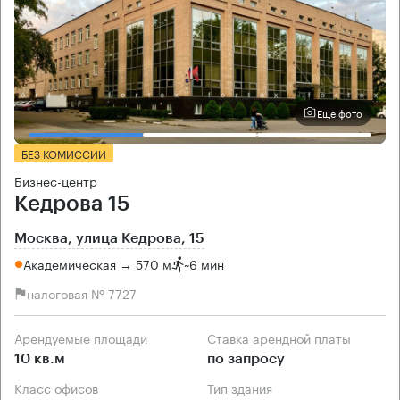
Еще фото
БЕЗ КОМИССИИ
Бизнес-центр
Кедрова 15
Москва, улица Кедрова, 15
Академическая → 570 м
~
6 мин
налоговая № 7727
Арендуемые площади
Ставка арендной платы
10 кв.м
по запросу
Класс офисов
Тип здания