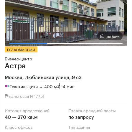
Еще фото
БЕЗ КОМИССИИ
Бизнес-центр
Астра
Москва, Люблинская улица, 9 с3
Текстильщики → 400 м
~
4 мин
налоговая № 7751
История предложений
Ставка арендной платы
40 — 270 кв.м
по запросу
Класс офисов
Тип здания