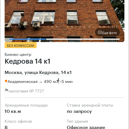
Еще фото
БЕЗ КОМИССИИ
Бизнес-центр
Кедрова 14 к1
Москва, улица Кедрова, 14 к1
Академическая → 490 м
~
5 мин
налоговая № 7727
Арендуемые площади
Ставка арендной платы
10 кв.м
по запросу
Класс офисов
Тип здания
B
Офисное здание