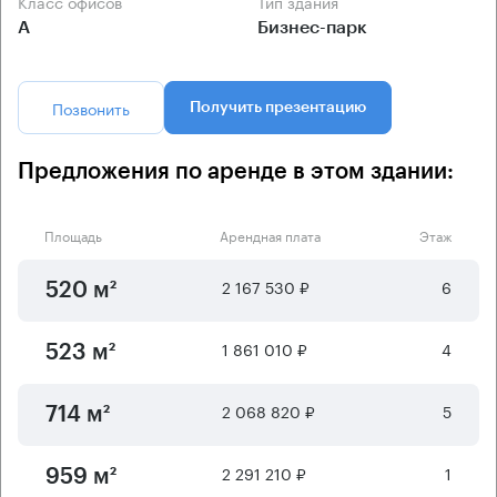
Класс офисов
Тип здания
А
Бизнес-парк
Позвонить
Получить презентацию
Предложения по аренде в этом здании:
Площадь
Арендная плата
Этаж
2 167 530 ₽
6
520 м²
1 861 010 ₽
4
523 м²
2 068 820 ₽
5
714 м²
2 291 210 ₽
1
959 м²