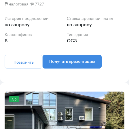
налоговая № 7727
История предложений
Ставка арендной платы
по запросу
по запросу
Класс офисов
Тип здания
B
ОСЗ
Позвонить
Получить презентацию
8.2