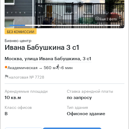
Еще 2 фото
БЕЗ КОМИССИИ
Бизнес-центр
Ивана Бабушкина 3 с1
Москва, улица Ивана Бабушкина, 3 с1
Академическая → 560 м
~
6 мин
налоговая № 7728
Арендуемые площади
Ставка арендной платы
10 кв.м
по запросу
Класс офисов
Тип здания
B
Офисное здание