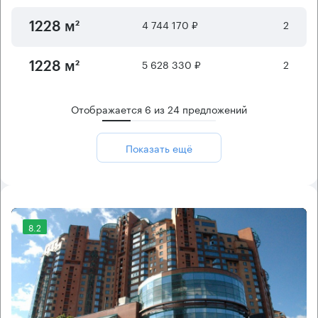
4 744 170 ₽
2
1228 м²
5 628 330 ₽
2
1228 м²
Отображается
6
из
24
предложений
Показать ещё
8.2