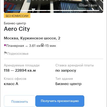
Еще 2 фото
БЕЗ КОМИССИИ
Бизнес-центр
Aero City
Москва, Куркинское шоссе, 2
Планерная → 3.61 км
~
15 мин
Подмосковье
Арендуемые площади
Ставка арендной платы
118 — 22894 кв.м
по запросу
Класс офисов
Тип здания
класс А
Бизнес-центр
Позвонить
Получить презентацию