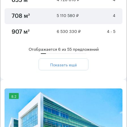
655 м²
5 110 580 ₽
4
708 м²
6 530 330 ₽
4 - 5
907 м²
Отображается
6
из
55
предложений
Показать ещё
8.2