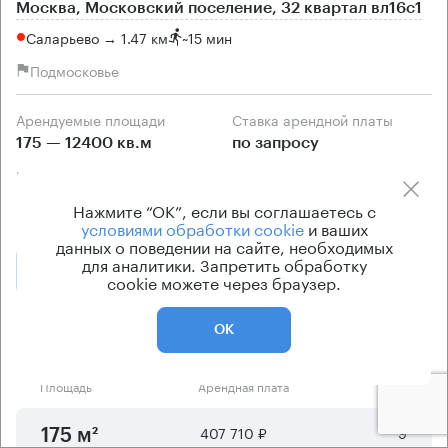
Москва, Московский поселение, 32 квартал вл16с1
Саларьево → 1.47 км
~
15 мин
Подмосковье
Арендуемые площади
Ставка арендной платы
175 — 12400 кв.м
по запросу
Класс офисов
Тип здания
класс А
Бизнес-парк
Нажмите “ОК”, если вы соглашаетесь с
условиями обработки cookie
и ваших
данных о поведении на сайте, необходимых
для аналитики. Запретить обработку
Позвонить
Получить презентацию
cookie можете через браузер.
Предложения по аренде в этом здании:
ОК
Площадь
Арендная плата
Этаж
407 710 ₽
9
175 м²