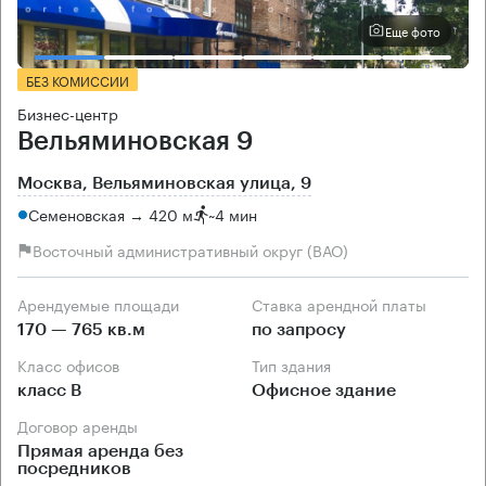
Еще фото
БЕЗ КОМИССИИ
Бизнес-центр
Вельяминовская 9
Москва, Вельяминовская улица, 9
Семеновская → 420 м
~
4 мин
Восточный административный округ (ВАО)
Арендуемые площади
Ставка арендной платы
170 — 765 кв.м
по запросу
Класс офисов
Тип здания
класс B
Офисное здание
Договор аренды
Прямая аренда без
посредников