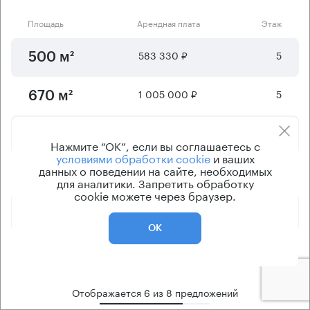
Площадь
Арендная плата
Этаж
583 330 ₽
5
500 м²
1 005 000 ₽
5
670 м²
1 146 800 ₽
1 - 2
940 м²
Нажмите “ОК”, если вы соглашаетесь с
условиями обработки cookie
и ваших
данных о поведении на сайте, необходимых
4 333 550 ₽
1 - 3
2600 м²
для аналитики. Запретить обработку
cookie можете через браузер.
6 166 980 ₽
1 - 3
3700 м²
ОК
10 500 530 ₽
1 - 3
6300 м²
Отображается
6
из
8
предложений