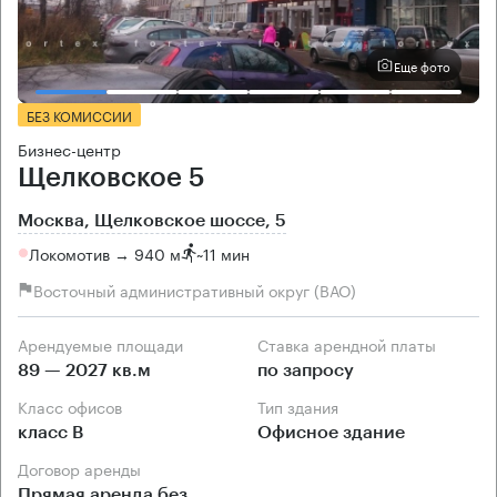
Еще фото
БЕЗ КОМИССИИ
Бизнес-центр
Щелковское 5
Москва, Щелковское шоссе, 5
Локомотив → 940 м
~
11 мин
Восточный административный округ (ВАО)
Арендуемые площади
Ставка арендной платы
89 — 2027 кв.м
по запросу
Класс офисов
Тип здания
класс B
Офисное здание
Договор аренды
Прямая аренда без