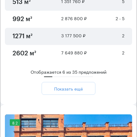
1 351 760 ₽
5
513 м²
2 876 800 ₽
2 - 5
992 м²
3 177 500 ₽
2
1271 м²
7 649 880 ₽
2
2602 м²
Отображается
6
из
35
предложений
Показать ещё
8.2