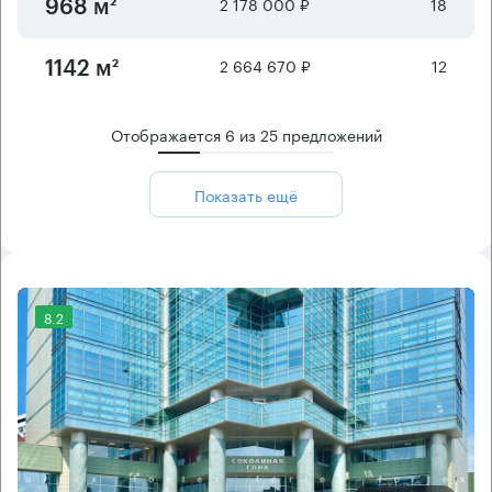
2 178 000 ₽
18
968 м²
2 664 670 ₽
12
1142 м²
Отображается
6
из
25
предложений
Показать ещё
8.2