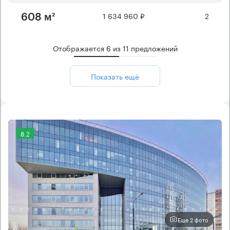
1 634 960 ₽
2
608 м²
Отображается
6
из
11
предложений
Показать ещё
8.2
Еще 2 фото