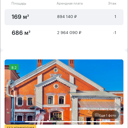
Площадь
Арендная плата
Этаж
894 140 ₽
1
169 м²
2 964 090 ₽
-1
686 м²
8.2
Еще 1 фото
БЕЗ КОМИССИИ