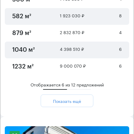
1 923 030 ₽
8
582 м²
2 832 870 ₽
4
879 м²
4 398 510 ₽
6
1040 м²
9 000 070 ₽
6
1232 м²
Отображается
6
из
12
предложений
Показать ещё