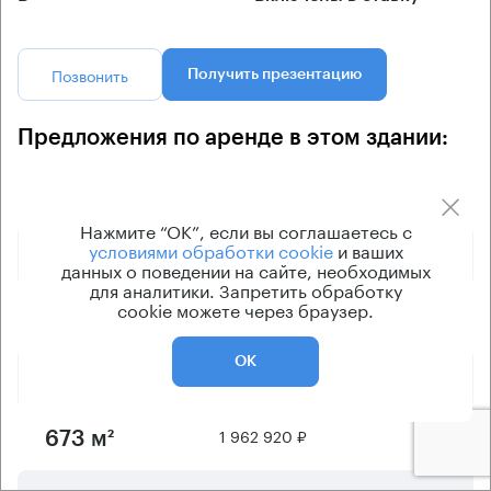
Позвонить
Получить презентацию
Предложения по аренде в этом здании:
Площадь
Арендная плата
Этаж
Нажмите “ОК”, если вы соглашаетесь с
условиями обработки cookie
и ваших
501 810 ₽
1
116 м²
данных о поведении на сайте, необходимых
для аналитики. Запретить обработку
cookie можете через браузер.
596 400 ₽
2
213 м²
ОК
1 052 920 ₽
2
361 м²
1 962 920 ₽
1 - 2
673 м²