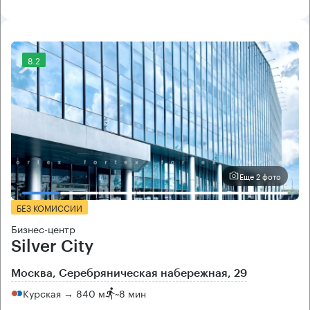
8.2
Еще 2 фото
БЕЗ КОМИССИИ
Бизнес-центр
Silver City
Москва, Серебряническая набережная, 29
Курская → 840 м
~
8 мин