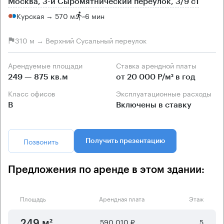
Москва, 3-й Сыромятнический переулок, 3/9 с1
Курская → 570 м
~
6 мин
310 м → Верхний Сусальный переулок
Арендуемые площади
Ставка арендной платы
249 — 875 кв.м
от 20 000 Р/м² в год
Класс офисов
Эксплуатационные расходы
B
Включены в ставку
Позвонить
Получить презентацию
Предложения по аренде в этом здании:
Площадь
Арендная плата
Этаж
590 010 ₽
5
249 м²