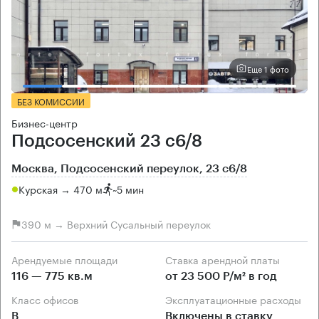
Еще 1 фото
БЕЗ КОМИССИИ
Бизнес-центр
Подсосенский 23 с6/8
Москва, Подсосенский переулок, 23 с6/8
Курская → 470 м
~
5 мин
390 м → Верхний Сусальный переулок
Арендуемые площади
Ставка арендной платы
116 — 775 кв.м
от 23 500 Р/м² в год
Класс офисов
Эксплуатационные расходы
B
Включены в ставку