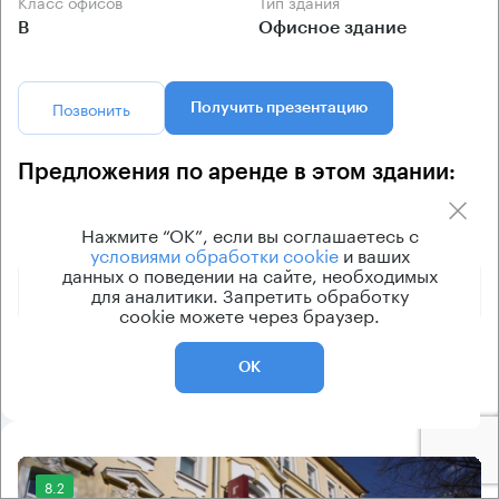
Класс офисов
Тип здания
B
Офисное здание
Позвонить
Получить презентацию
Предложения по аренде в этом здании:
Нажмите “ОК”, если вы соглашаетесь с
Площадь
Арендная плата
Этаж
условиями обработки cookie
и ваших
данных о поведении на сайте, необходимых
1 133 330 ₽
3
для аналитики. Запретить обработку
800 м²
cookie можете через браузер.
1 750 000 ₽
1
1500 м²
ОК
8.2