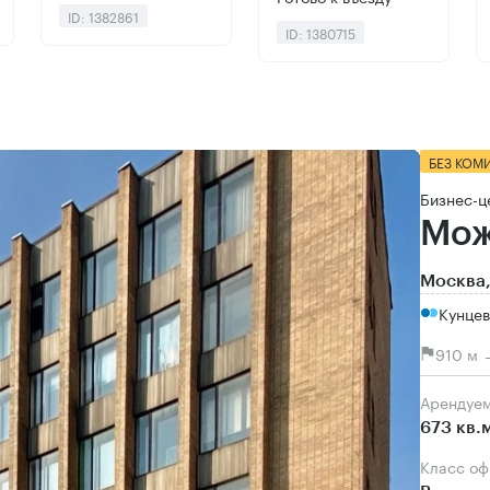
ID: 1382861
ID: 1380715
БЕЗ КОМ
Бизнес-ц
Мож
Москва,
Кунцев
910 м 
Арендуе
673 кв.
Класс о