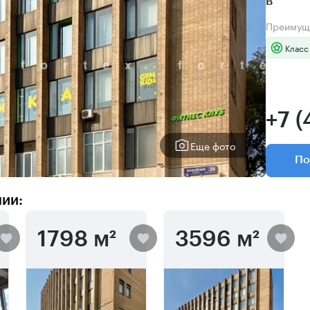
B
Преимущ
Класс
+7 
Еще фото
По
нии:
1798 м²
3596 м²