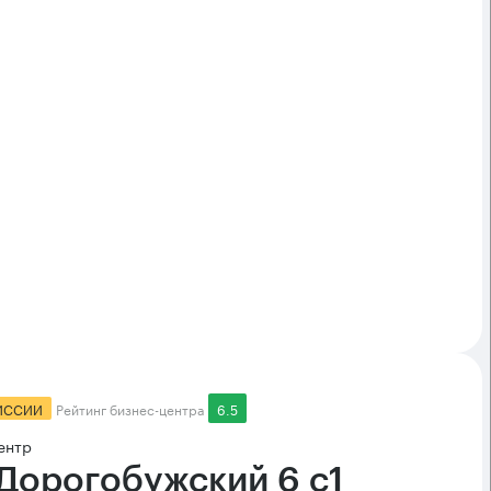
ИССИИ
Рейтинг бизнес-центра
6.5
ентр
 Дорогобужский 6 с1