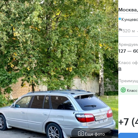
Москва,
Кунцевс
520 м 
Арендуе
127 — 6
Класс о
B
Преимущ
Класс
+7 
Еще фото