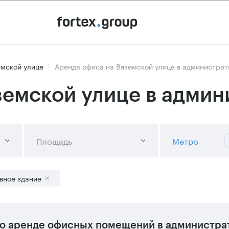
емской улице
Аренда офиса на Вяземской улице в администрат
земской улице в админ
Площадь
Метро
вное здание
о аренде офисных помещений в администрат