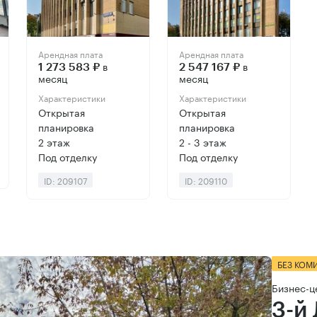
Арендная плата
Арендная плата
в
в
1 273 583 ₽
2 547 167 ₽
месяц
месяц
Характеристики
Характеристики
Открытая
Открытая
планировка
планировка
2 этаж
2 - 3 этаж
Под отделку
Под отделку
ID: 209107
ID: 209110
БЕЗ КОМ
Бизнес-ц
3-й