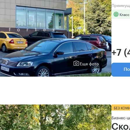
Преимущ
Класс
+7 (
Еще фото
По
БЕЗ КОМ
Бизнес-ц
Ско