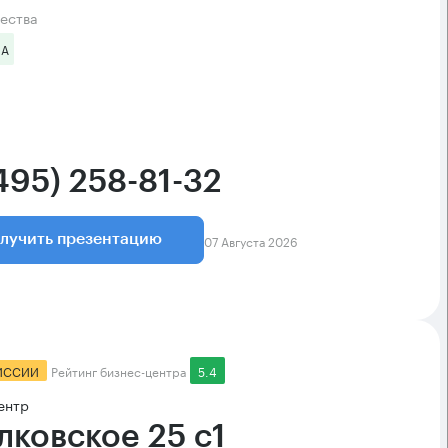
ества
 А
495) 258-81-32
07 Августа 2026
лучить презентацию
ИССИИ
Рейтинг бизнес-центра
5.4
ентр
лковское 25 с1