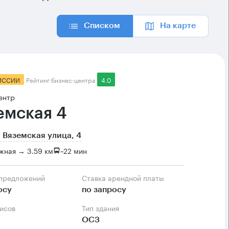
Списком
На карте
ИССИИ
Рейтинг бизнес-центра
4.0
ентр
емская 4
 Вяземская улица, 4
жная → 3.59 км
~
22 мин
 предложений
Ставка арендной платы
осу
по запросу
фисов
Тип здания
ОСЗ