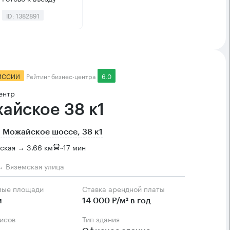
ID: 1382891
ИССИИ
Рейтинг бизнес-центра
6.0
ентр
айское 38 к1
 Можайское шоссе, 38 к1
ская → 3.66 км
~
17 мин
→ Вяземская улица
мые площади
Ставка арендной платы
м
14 000 Р/м² в год
фисов
Тип здания