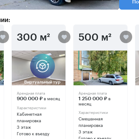
По
нии:
300 м²
500 м²
Виртуальный тур
Арендная плата
Арендная плата
в месяц
в
900 000 ₽
1 250 000 ₽
месяц
Характеристики
Характеристики
Кабинетная
Смешанная
планировка
планировка
3 этаж
3 этаж
Готово к въезду
Готово к въезду